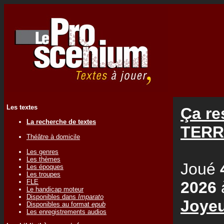
Les textes
Ça re
La recherche de textes
TERR
Théâtre à domicile
Les genres
Les thèmes
Joué
Les époques
Les troupes
FLE
2026
Le handicap moteur
Disponibles dans
Imparato
Joye
Disponibles au format
epub
Les enregistrements audios