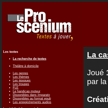
Les textes
La ca
La recherche de textes
Théâtre à domicile
Joué
Les genres
Les thèmes
par l
Les époques
Les troupes
FLE
Le handicap moteur
Disponibles dans
Imparato
Créat
Disponibles au format
epub
Les enregistrements audios