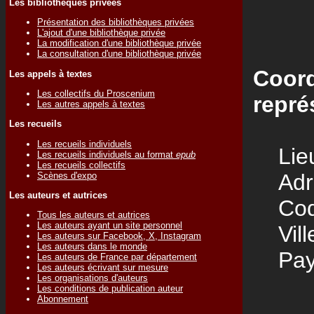
Les bibliothèques privées
Présentation des bibliothèques privées
L'ajout d'une bibliothèque privée
La modification d'une bibliothèque privée
La consultation d'une bibliothèque privée
Coord
Les appels à textes
Les collectifs du Proscenium
repré
Les autres appels à textes
Les recueils
Les recueils individuels
Lieu
Les recueils individuels au format
epub
Les recueils collectifs
Adre
Scènes d'expo
Les auteurs et autrices
Code
Tous les auteurs et autrices
Les auteurs ayant un site personnel
Vill
Les auteurs sur Facebook, X, Instagram
Les auteurs dans le monde
Pay
Les auteurs de France par département
Les auteurs écrivant sur mesure
Les organisations d'auteurs
Les conditions de publication auteur
Abonnement