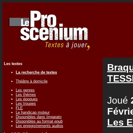
Les textes
Braqu
La recherche de textes
TESS
Théâtre à domicile
Les genres
Les thèmes
Joué
Les époques
Les troupes
FLE
Févri
Le handicap moteur
Disponibles dans
Imparato
Les E
Disponibles au format
epub
Les enregistrements audios