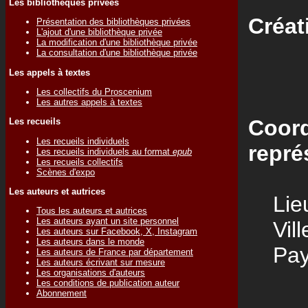
Les bibliothèques privées
Créat
Présentation des bibliothèques privées
L'ajout d'une bibliothèque privée
La modification d'une bibliothèque privée
La consultation d'une bibliothèque privée
Les appels à textes
Les collectifs du Proscenium
Les autres appels à textes
Coord
Les recueils
Les recueils individuels
repré
Les recueils individuels au format
epub
Les recueils collectifs
Scènes d'expo
Les auteurs et autrices
Lieu
Tous les auteurs et autrices
Les auteurs ayant un site personnel
Vill
Les auteurs sur Facebook, X, Instagram
Les auteurs dans le monde
Pay
Les auteurs de France par département
Les auteurs écrivant sur mesure
Les organisations d'auteurs
Les conditions de publication auteur
Abonnement