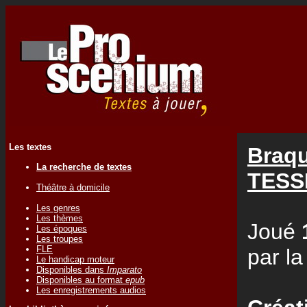
Les textes
Braqu
La recherche de textes
TESS
Théâtre à domicile
Les genres
Les thèmes
Joué
Les époques
Les troupes
FLE
par l
Le handicap moteur
Disponibles dans
Imparato
Disponibles au format
epub
Les enregistrements audios