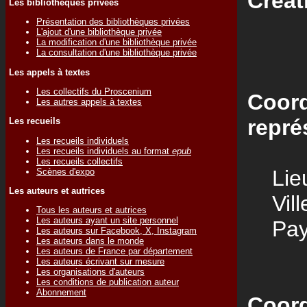
Créat
Les bibliothèques privées
Présentation des bibliothèques privées
L'ajout d'une bibliothèque privée
La modification d'une bibliothèque privée
La consultation d'une bibliothèque privée
Les appels à textes
Les collectifs du Proscenium
Coord
Les autres appels à textes
repré
Les recueils
Les recueils individuels
Les recueils individuels au format
epub
Les recueils collectifs
Lieu
Scènes d'expo
Les auteurs et autrices
Vill
Tous les auteurs et autrices
Les auteurs ayant un site personnel
Pay
Les auteurs sur Facebook, X, Instagram
Les auteurs dans le monde
Les auteurs de France par département
Les auteurs écrivant sur mesure
Les organisations d'auteurs
Les conditions de publication auteur
Abonnement
Coord