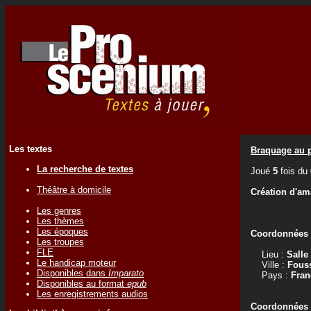
Les textes
Braquage au p
La recherche de textes
Joué
5
fois du
Théâtre à domicile
Création d'am
Les genres
Les thèmes
Les époques
Coordonnées d
Les troupes
FLE
Lieu :
Salle
Le handicap moteur
Ville :
Fouss
Disponibles dans
Imparato
Pays :
Fran
Disponibles au format
epub
Les enregistrements audios
Coordonnées d