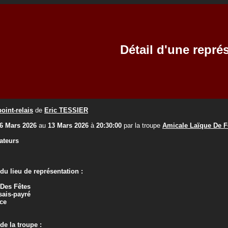
Détail d'une repré
oint-relais
de
Eric TESSIER
6 Mars 2026
au
13 Mars 2026
à
20:30:00
par la troupe
Amicale Laïque De F
ateurs
u lieu de représentation :
 Des Fêtes
ais-payré
ce
e la troupe :