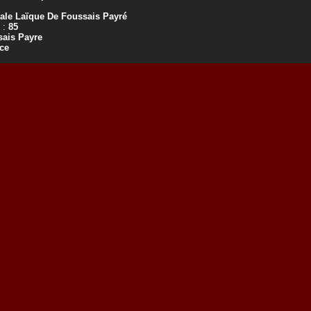
ale Laïque De Foussais Payré
 :
85
ais Payre
ce