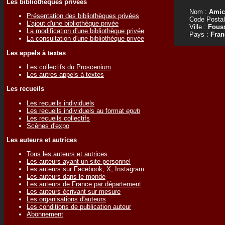
Les bibliothèques privées
Nom :
Amic
Présentation des bibliothèques privées
Code Postal
L'ajout d'une bibliothèque privée
Ville :
Fouss
La modification d'une bibliothèque privée
Pays :
Fran
La consultation d'une bibliothèque privée
Les appels à textes
Les collectifs du Proscenium
Les autres appels à textes
Les recueils
Les recueils individuels
Les recueils individuels au format
epub
Les recueils collectifs
Scènes d'expo
Les auteurs et autrices
Tous les auteurs et autrices
Les auteurs ayant un site personnel
Les auteurs sur Facebook, X, Instagram
Les auteurs dans le monde
Les auteurs de France par département
Les auteurs écrivant sur mesure
Les organisations d'auteurs
Les conditions de publication auteur
Abonnement