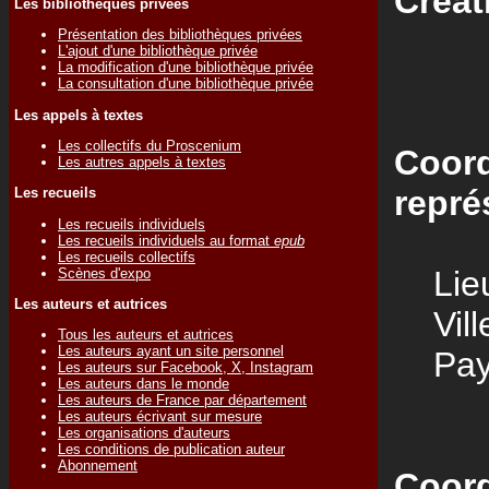
Créat
Les bibliothèques privées
Présentation des bibliothèques privées
L'ajout d'une bibliothèque privée
La modification d'une bibliothèque privée
La consultation d'une bibliothèque privée
Les appels à textes
Les collectifs du Proscenium
Coord
Les autres appels à textes
repré
Les recueils
Les recueils individuels
Les recueils individuels au format
epub
Les recueils collectifs
Lieu
Scènes d'expo
Les auteurs et autrices
Vill
Tous les auteurs et autrices
Les auteurs ayant un site personnel
Pay
Les auteurs sur Facebook, X, Instagram
Les auteurs dans le monde
Les auteurs de France par département
Les auteurs écrivant sur mesure
Les organisations d'auteurs
Les conditions de publication auteur
Abonnement
Coord