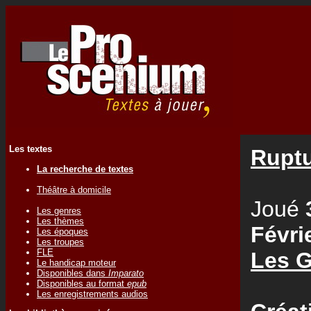
Les textes
Rupt
La recherche de textes
Théâtre à domicile
Joué
Les genres
Les thèmes
Févri
Les époques
Les troupes
FLE
Les 
Le handicap moteur
Disponibles dans
Imparato
Disponibles au format
epub
Les enregistrements audios