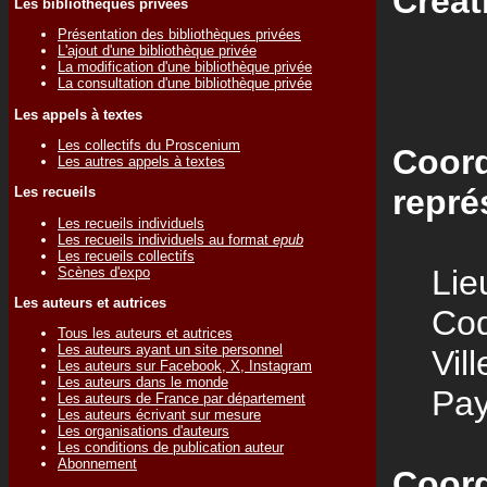
Créat
Les bibliothèques privées
Présentation des bibliothèques privées
L'ajout d'une bibliothèque privée
La modification d'une bibliothèque privée
La consultation d'une bibliothèque privée
Les appels à textes
Les collectifs du Proscenium
Coord
Les autres appels à textes
repré
Les recueils
Les recueils individuels
Les recueils individuels au format
epub
Les recueils collectifs
Lieu
Scènes d'expo
Les auteurs et autrices
Code
Tous les auteurs et autrices
Les auteurs ayant un site personnel
Vill
Les auteurs sur Facebook, X, Instagram
Les auteurs dans le monde
Pay
Les auteurs de France par département
Les auteurs écrivant sur mesure
Les organisations d'auteurs
Les conditions de publication auteur
Abonnement
Coord