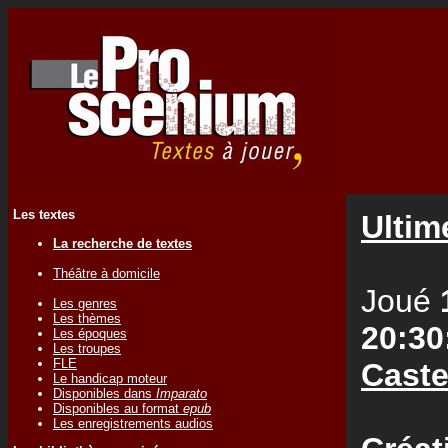
Les textes
Ultim
La recherche de textes
Théâtre à domicile
Joué
Les genres
Les thèmes
20:30
Les époques
Les troupes
FLE
Caste
Le handicap moteur
Disponibles dans
Imparato
Disponibles au format
epub
Les enregistrements audios