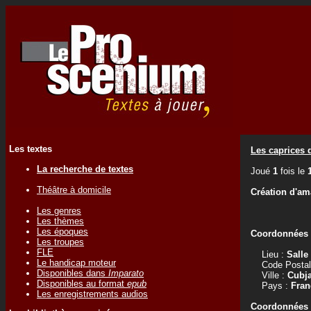
Les textes
Les caprices 
La recherche de textes
Joué
1
fois le
Théâtre à domicile
Création d'am
Les genres
Les thèmes
Les époques
Coordonnées d
Les troupes
FLE
Lieu :
Salle
Le handicap moteur
Code Postal
Disponibles dans
Imparato
Ville :
Cubj
Disponibles au format
epub
Pays :
Fran
Les enregistrements audios
Coordonnées d