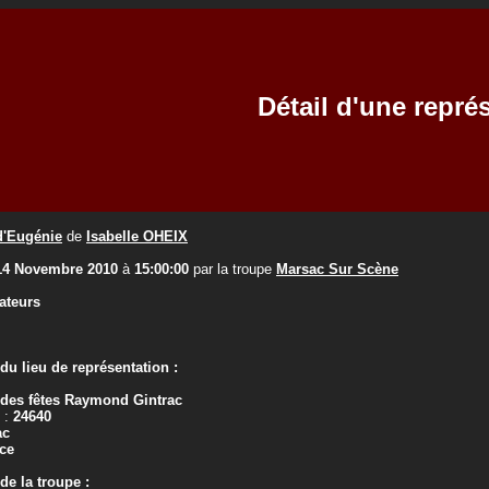
Détail d'une repré
d'Eugénie
de
Isabelle OHEIX
14 Novembre 2010
à
15:00:00
par la troupe
Marsac Sur Scène
ateurs
u lieu de représentation :
 des fêtes Raymond Gintrac
 :
24640
ac
ce
e la troupe :