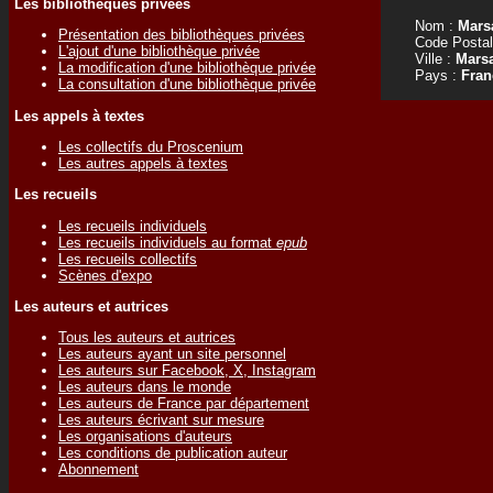
Les bibliothèques privées
Nom :
Mars
Présentation des bibliothèques privées
Code Postal
L'ajout d'une bibliothèque privée
Ville :
Marsa
La modification d'une bibliothèque privée
Pays :
Fran
La consultation d'une bibliothèque privée
Les appels à textes
Les collectifs du Proscenium
Les autres appels à textes
Les recueils
Les recueils individuels
Les recueils individuels au format
epub
Les recueils collectifs
Scènes d'expo
Les auteurs et autrices
Tous les auteurs et autrices
Les auteurs ayant un site personnel
Les auteurs sur Facebook, X, Instagram
Les auteurs dans le monde
Les auteurs de France par département
Les auteurs écrivant sur mesure
Les organisations d'auteurs
Les conditions de publication auteur
Abonnement