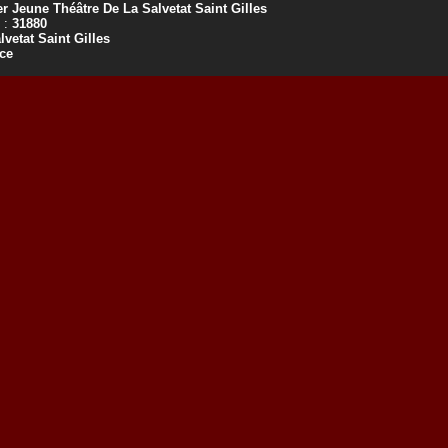
er Jeune Théâtre De La Salvetat Saint Gilles
 :
31880
lvetat Saint Gilles
ce