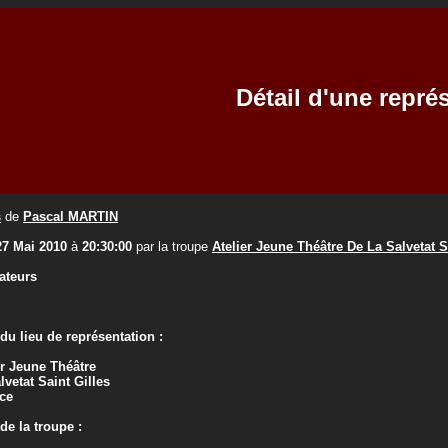
Détail d'une repré
s
de
Pascal MARTIN
27 Mai 2010
à
20:30:00
par la troupe
Atelier Jeune Théâtre De La Salvetat S
ateurs
u lieu de représentation :
er Jeune Théâtre
lvetat Saint Gilles
ce
e la troupe :