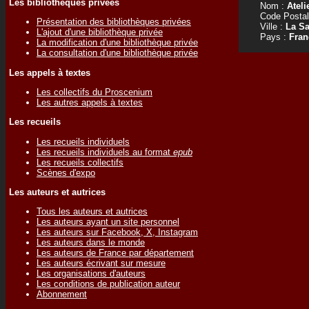
Les bibliothèques privées
Nom :
Ateli
Code Postal
Présentation des bibliothèques privées
Ville :
La Sa
L'ajout d'une bibliothèque privée
Pays :
Fran
La modification d'une bibliothèque privée
La consultation d'une bibliothèque privée
Les appels à textes
Les collectifs du Proscenium
Les autres appels à textes
Les recueils
Les recueils individuels
Les recueils individuels au format
epub
Les recueils collectifs
Scènes d'expo
Les auteurs et autrices
Tous les auteurs et autrices
Les auteurs ayant un site personnel
Les auteurs sur Facebook, X, Instagram
Les auteurs dans le monde
Les auteurs de France par département
Les auteurs écrivant sur mesure
Les organisations d'auteurs
Les conditions de publication auteur
Abonnement