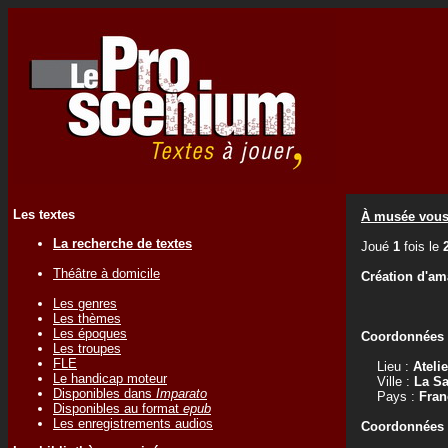
Les textes
À musée vou
La recherche de textes
Joué
1
fois le
Théâtre à domicile
Création d'am
Les genres
Les thèmes
Les époques
Coordonnées d
Les troupes
FLE
Lieu :
Ateli
Le handicap moteur
Ville :
La Sa
Disponibles dans
Imparato
Pays :
Fran
Disponibles au format
epub
Les enregistrements audios
Coordonnées d