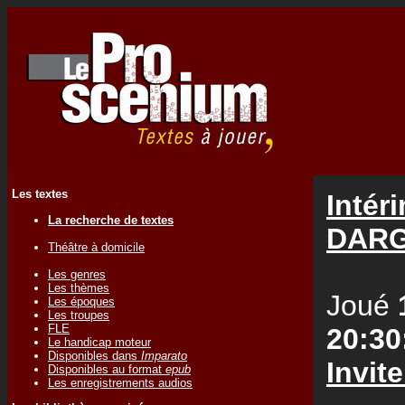
Les textes
Intér
La recherche de textes
DARG
Théâtre à domicile
Les genres
Les thèmes
Joué
Les époques
Les troupes
FLE
20:30
Le handicap moteur
Disponibles dans
Imparato
Invit
Disponibles au format
epub
Les enregistrements audios