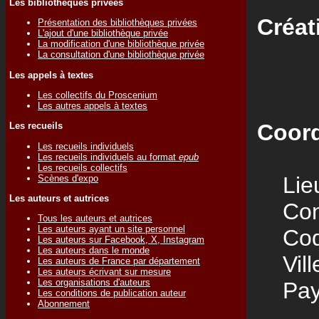
Les bibliothèques privées
Créat
Présentation des bibliothèques privées
L'ajout d'une bibliothèque privée
La modification d'une bibliothèque privée
La consultation d'une bibliothèque privée
Les appels à textes
Les collectifs du Proscenium
Les autres appels à textes
Coord
Les recueils
Les recueils individuels
Les recueils individuels au format
epub
Les recueils collectifs
Lieu
Scènes d'expo
Les auteurs et autrices
Cont
Tous les auteurs et autrices
Les auteurs ayant un site personnel
Code
Les auteurs sur Facebook, X, Instagram
Les auteurs dans le monde
Vill
Les auteurs de France par département
Les auteurs écrivant sur mesure
Les organisations d'auteurs
Pay
Les conditions de publication auteur
Abonnement