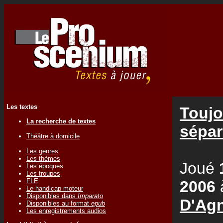
Les textes
Toujo
La recherche de textes
sépa
Théâtre à domicile
Les genres
Les thèmes
Joué
Les époques
Les troupes
FLE
2006
Le handicap moteur
Disponibles dans
Imparato
D'Ag
Disponibles au format
epub
Les enregistrements audios