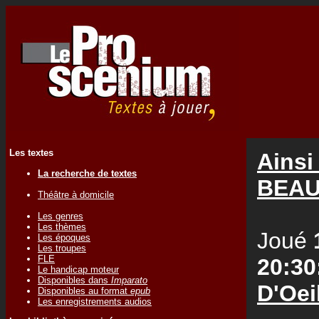
Les textes
Ainsi
La recherche de textes
BEAU
Théâtre à domicile
Les genres
Les thèmes
Joué
Les époques
Les troupes
FLE
20:30
Le handicap moteur
Disponibles dans
Imparato
D'Oei
Disponibles au format
epub
Les enregistrements audios