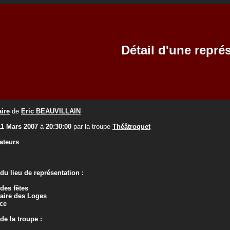
Détail d'une repré
aire
de
Eric BEAUVILLAIN
11 Mars 2007
à
20:30:00
par la troupe
Théâtroquet
ateurs
u lieu de représentation :
 des fêtes
laire des Loges
ce
e la troupe :