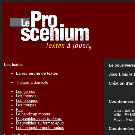
Les textes
Le pourrivers
La recherche de textes
Joué
1
fois le
Théâtre à domicile
Création d'am
Les genres
Les thèmes
Les époques
Coordonnées d
Les troupes
FLE
Lieu :
Salle
Le handicap moteur
Ville :
St Hi
Disponibles dans
Imparato
Pays :
Fran
Disponibles au format
epub
Les enregistrements audios
Coordonnées d