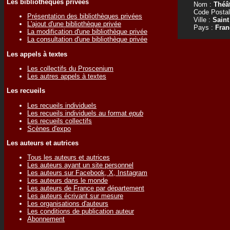
Les bibliothèques privées
Nom :
Théâ
Code Postal
Présentation des bibliothèques privées
Ville :
Saint
L'ajout d'une bibliothèque privée
Pays :
Fran
La modification d'une bibliothèque privée
La consultation d'une bibliothèque privée
Les appels à textes
Les collectifs du Proscenium
Les autres appels à textes
Les recueils
Les recueils individuels
Les recueils individuels au format
epub
Les recueils collectifs
Scènes d'expo
Les auteurs et autrices
Tous les auteurs et autrices
Les auteurs ayant un site personnel
Les auteurs sur Facebook, X, Instagram
Les auteurs dans le monde
Les auteurs de France par département
Les auteurs écrivant sur mesure
Les organisations d'auteurs
Les conditions de publication auteur
Abonnement