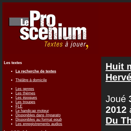
Les textes
Huit 
La recherche de textes
Herv
Théâtre à domicile
Les genres
Les thèmes
Joué
Les époques
Les troupes
FLE
2012
Le handicap moteur
Disponibles dans
Imparato
Du Th
Disponibles au format
epub
Les enregistrements audios