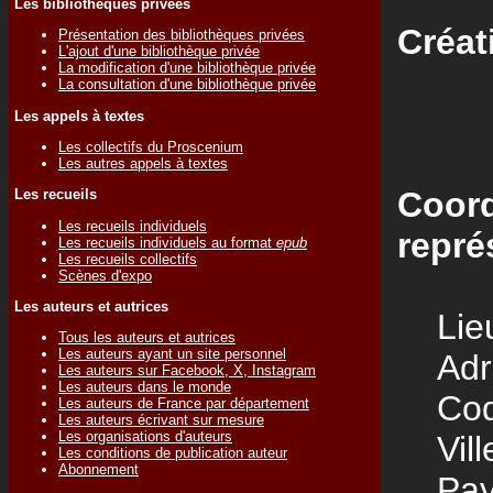
Les bibliothèques privées
Créat
Présentation des bibliothèques privées
L'ajout d'une bibliothèque privée
La modification d'une bibliothèque privée
La consultation d'une bibliothèque privée
Les appels à textes
Les collectifs du Proscenium
Les autres appels à textes
Coord
Les recueils
Les recueils individuels
repré
Les recueils individuels au format
epub
Les recueils collectifs
Scènes d'expo
Les auteurs et autrices
Lieu
Tous les auteurs et autrices
Les auteurs ayant un site personnel
Adre
Les auteurs sur Facebook, X, Instagram
Les auteurs dans le monde
Code
Les auteurs de France par département
Les auteurs écrivant sur mesure
Les organisations d'auteurs
Vill
Les conditions de publication auteur
Abonnement
Pay