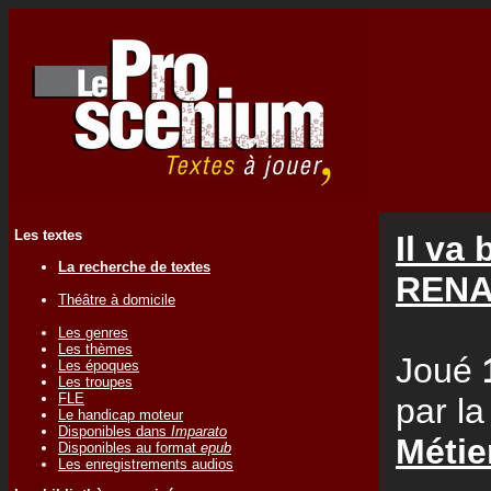
Les textes
Il va 
La recherche de textes
RENA
Théâtre à domicile
Les genres
Les thèmes
Joué
Les époques
Les troupes
FLE
par l
Le handicap moteur
Disponibles dans
Imparato
Métie
Disponibles au format
epub
Les enregistrements audios