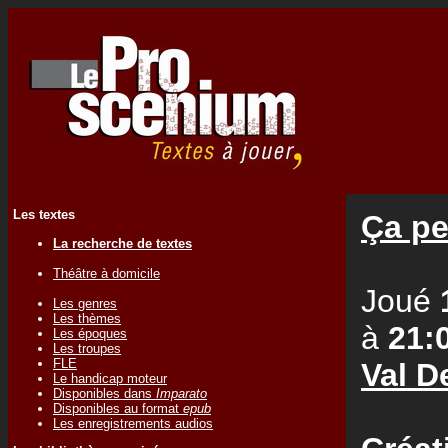
Les textes
Ça pe
La recherche de textes
Théâtre à domicile
Joué
Les genres
Les thèmes
à
21:
Les époques
Les troupes
FLE
Val D
Le handicap moteur
Disponibles dans
Imparato
Disponibles au format
epub
Les enregistrements audios