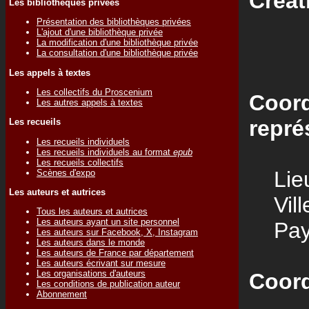
Créat
Les bibliothèques privées
Présentation des bibliothèques privées
L'ajout d'une bibliothèque privée
La modification d'une bibliothèque privée
La consultation d'une bibliothèque privée
Les appels à textes
Les collectifs du Proscenium
Coord
Les autres appels à textes
repré
Les recueils
Les recueils individuels
Les recueils individuels au format
epub
Les recueils collectifs
Lieu
Scènes d'expo
Les auteurs et autrices
Vill
Tous les auteurs et autrices
Les auteurs ayant un site personnel
Pay
Les auteurs sur Facebook, X, Instagram
Les auteurs dans le monde
Les auteurs de France par département
Les auteurs écrivant sur mesure
Les organisations d'auteurs
Coord
Les conditions de publication auteur
Abonnement