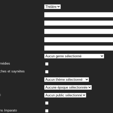
omédies
ches et saynètes
c
ans
Imparato