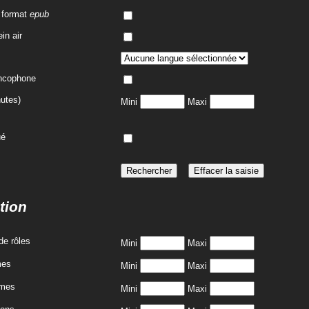
 format
epub
in air
ancophone
utes)
Mini
Maxi
ué
tion
de rôles
Mini
Maxi
mes
Mini
Maxi
mmes
Mini
Maxi