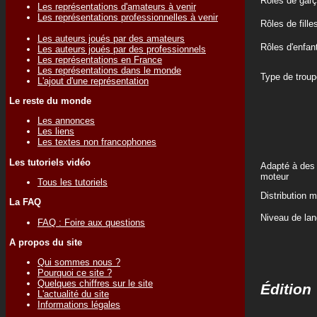
Rôles de gar
Les représentations d'amateurs à venir
Les représentations professionnelles à venir
Rôles de fille
Les auteurs joués par des amateurs
Rôles d'enfan
Les auteurs joués par des professionnels
Les représentations en France
Les représentations dans le monde
Type de troup
L'ajout d'une représentation
Le reste du monde
Les annonces
Les liens
Les textes non francophones
Les tutoriels vidéo
Adapté à des 
moteur
Tous les tutoriels
Distribution 
La FAQ
Niveau de lan
FAQ : Foire aux questions
A propos du site
Qui sommes nous ?
Pourquoi ce site ?
Quelques chiffres sur le site
Édition
L'actualité du site
Informations légales