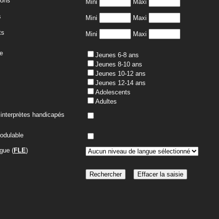
çons
Mini
Maxi
s
Mini
Maxi
ts
Mini
Maxi
e
Jeunes 6-8 ans
Jeunes 8-10 ans
Jeunes 10-12 ans
Jeunes 12-14 ans
Adolescents
Adultes
interprètes handicapés
modulable
gue (
FLE
)