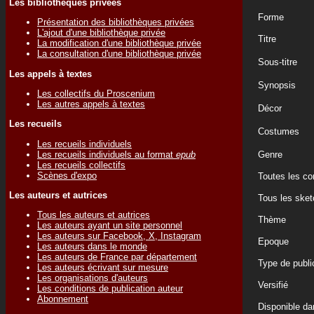
Les bibliothèques privées
Forme
Présentation des bibliothèques privées
L'ajout d'une bibliothèque privée
Titre
La modification d'une bibliothèque privée
La consultation d'une bibliothèque privée
Sous-titre
Les appels à textes
Synopsis
Les collectifs du Proscenium
Les autres appels à textes
Décor
Les recueils
Costumes
Les recueils individuels
Les recueils individuels au format
epub
Genre
Les recueils collectifs
Scènes d'expo
Toutes les c
Les auteurs et autrices
Tous les sket
Tous les auteurs et autrices
Thème
Les auteurs ayant un site personnel
Les auteurs sur Facebook, X, Instagram
Epoque
Les auteurs dans le monde
Les auteurs de France par département
Type de publi
Les auteurs écrivant sur mesure
Les organisations d'auteurs
Versifié
Les conditions de publication auteur
Abonnement
Disponible d