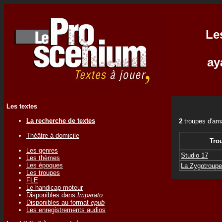
Le
ay
Les textes
La recherche de textes
2
troupes d'am
Théâtre à domicile
Tro
Les genres
Studio 17
Les thèmes
Les époques
La Zygotroupe
Les troupes
FLE
Le handicap moteur
Disponibles dans
Imparato
Disponibles au format
epub
Les enregistrements audios