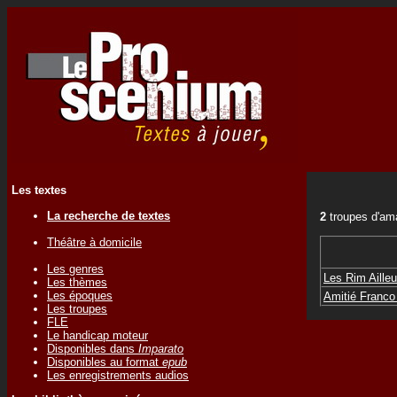
Les textes
La recherche de textes
2
troupes d'am
Théâtre à domicile
Les genres
Les Rim Ailleu
Les thèmes
Les époques
Amitié Franco
Les troupes
FLE
Le handicap moteur
Disponibles dans
Imparato
Disponibles au format
epub
Les enregistrements audios