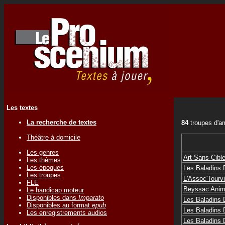
Les textes
La recherche de textes
84
troupes d'a
Théâtre à domicile
Les genres
Art Sans Cibl
Les thèmes
Les époques
Les Baladins 
Les troupes
L'Assoc'Tourvi
FLE
Beyssac Anim
Le handicap moteur
Disponibles dans
Imparato
Les Baladins 
Disponibles au format
epub
Les Baladins
Les enregistrements audios
Les Baladins 