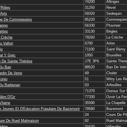
74200
Allinges
'Rôles
31250
Revel
Arts
59320
Sedequin
pe De Commequiers
85220
Commequier
Lanno
56330
Pluvinier
ettes
33130
Bègles
 Crèche
79260
La Crèche
u Vallon
6700
Arlon
is
71100
Saint Rémy
al Y Grec
1050
Bruxelles
e De Sainte Thérèse
J7E 3P6
Sainte Ther
 Du Ban
88520
Ban De Veli
ardin De Verre
49
Cholet
Conio
51
Witry Les R
 Du Barbenan
03
Arfeuilles
71370
Ouroux Sur
éâtre D'Oz
77330
Ozoir La Fer
Vilaine
35590
La Chapelle 
e Jeunes Et D'Education Populaire De Bazemont
78580
Bazemont
24
Cours De Pi
lture De Rueil Malmaison
92
Rueil Malma
éâtre
31620
Villaudric