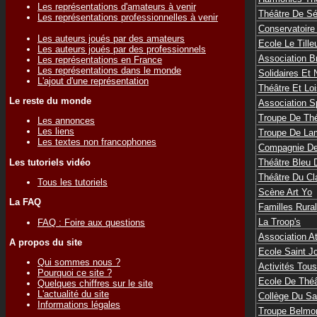
Les représentations d'amateurs à venir
Théâtre De Sé
Les représentations professionnelles à venir
Conservatoire
Les auteurs joués par des amateurs
Ecole Le Tille
Les auteurs joués par des professionnels
Association B
Les représentations en France
Les représentations dans le monde
Solidaires Et 
L'ajout d'une représentation
Théâtre Et Loi
Le reste du monde
Association Sp
Troupe De Thé
Les annonces
Les liens
Troupe De Lam
Les textes non francophones
Compagnie De
Les tutoriels vidéo
Théâtre Bleu 
Théâtre Du Cl
Tous les tutoriels
Scène Art Yo
La FAQ
Familles Rural
La Troop's
FAQ : Foire aux questions
Association A
A propos du site
Ecole Saint J
Qui sommes nous ?
Activités Tou
Pourquoi ce site ?
Ecole De Théâ
Quelques chiffres sur le site
L'actualité du site
Collège Du Sa
Informations légales
Troupe Belmo