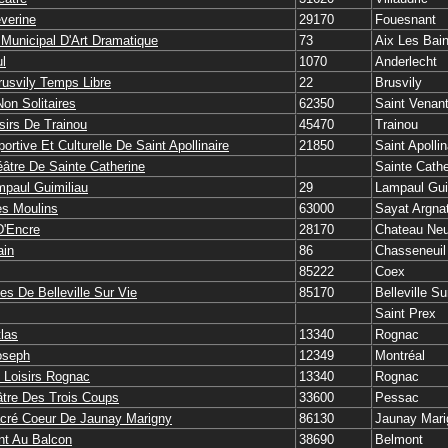
verine
29170
Fouesnant
 Municipal D'Art Dramatique
73
Aix Les Bai
ul
1070
Anderlecht
rusvily Temps Libre
22
Brusvily
Non Solitaires
62350
Saint Venan
sirs De Trainou
45470
Trainou
ortive Et Culturelle De Saint Apollinaire
21850
Saint Apollin
âtre De Sainte Catherine
Sainte Cathe
paul Guimiliau
29
Lampaul Gui
s Moulins
63000
Sayat Argna
D'Encre
28170
Chateau Ne
ain
86
Chasseneuil
85222
Coex
es De Belleville Sur Vie
85170
Belleville Su
Saint Prex
tlas
13340
Rognac
oseph
12349
Montréal
s Loisirs Rognac
13340
Rognac
tre Des Trois Coups
33600
Pessac
cré Coeur De Jaunay Marigny
86130
Jaunay Mari
nt Au Balcon
38690
Belmont