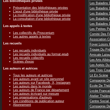
Les bibliothèques privées
Les Baladins 
Présentation des bibliothèques privées
Les Baladins 
L'ajout d'une bibliothèque privée
Les Baladins 
La modification d'une bibliothèque privée
Les Baladins
La consultation d'une bibliothèque privée
Les Baladins 
Les appels à textes
Les Petites P
Les collectifs du Proscenium
Comité Des F
Les autres appels à textes
Association C
Les recueils
Foyer Loisirs
Troupe Du Pré
Les recueils individuels
Les recueils individuels au format
epub
Amicale Laïqu
Les recueils collectifs
Les Arts Alliés
Scènes d'expo
Les Agités Du
Les auteurs et autrices
Les Trois Cou
Lit En Scène
Tous les auteurs et autrices
Les auteurs ayant un site personnel
Compagnie D
Les auteurs sur Facebook, X, Instagram
Ecole De Thé
Les auteurs dans le monde
Les auteurs de France par département
Lycée Françai
Les auteurs écrivant sur mesure
Atelier Théâtr
Les organisations d'auteurs
Centre Social
Les conditions de publication auteur
Abonnement
Compagnie De 