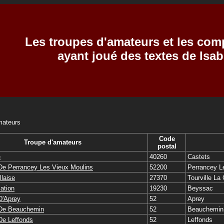
Les troupes d'amateurs et les com
ayant joué des textes de Is
mateurs
Code
Troupe d'amateurs
postal
e
40260
Castets
De Perrancey Les Vieux Moulins
52200
Perrancey L
llaise
27370
Tourville L
ation
19230
Beyssac
D'Aprey
52
Aprey
 De Beauchemin
52
Beauchemin
De Leffonds
52
Leffonds