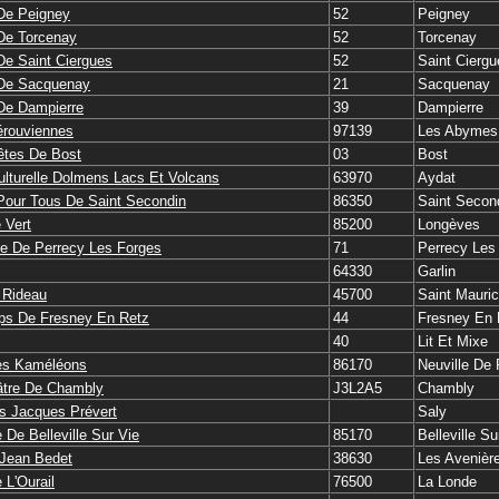
De Peigney
52
Peigney
De Torcenay
52
Torcenay
De Saint Ciergues
52
Saint Ciergu
 De Sacquenay
21
Sacquenay
De Dampierre
39
Dampierre
érouviennes
97139
Les Abymes
êtes De Bost
03
Bost
ulturelle Dolmens Lacs Et Volcans
63970
Aydat
 Pour Tous De Saint Secondin
86350
Saint Secon
 Vert
85200
Longèves
e De Perrecy Les Forges
71
Perrecy Les
64330
Garlin
 Rideau
45700
Saint Mauri
ps De Fresney En Retz
44
Fresney En 
40
Lit Et Mixe
es Kaméléons
86170
Neuville De 
âtre De Chambly
J3L2A5
Chambly
s Jacques Prévert
Saly
e De Belleville Sur Vie
85170
Belleville Su
 Jean Bedet
38630
Les Avenièr
L'Ourail
76500
La Londe