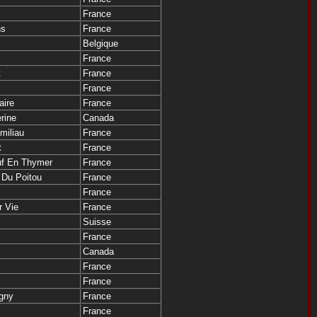
France
ns
France
Belgique
France
t
France
France
aire
France
rine
Canada
miliau
France
t
France
uf En Thymer
France
 Du Poitou
France
France
r Vie
France
Suisse
France
Canada
France
France
gny
France
France