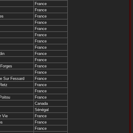
France
France
es
France
France
France
France
France
France
din
France
France
 Forges
France
France
ce Sur Fessard
France
Retz
France
France
Poitou
France
Canada
Sénégal
r Vie
France
es
France
France