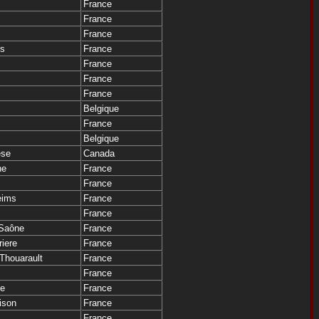
France
France
France
s
France
France
France
France
Belgique
France
Belgique
ese
Canada
ne
France
France
eims
France
France
 Saône
France
riere
France
Thouarault
France
France
le
France
ison
France
France