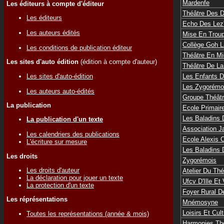
Mardenfe
Les éditeurs à compte d'éditeur
Théâtre Des D
Les éditeurs
Echo Des Lez'
Les auteurs édités
Mise En Trou
Collège Goh 
Les conditions de publication éditeur
Théâtre En Mi
Les sites d'auto édition
(édition à compte d'auteur)
Théâtre De La
Les sites d'auto-édition
Les Enfants D
Les Zygorémo
Les auteurs auto-édités
Groupe Théâtr
La publication
Ecole Primair
Les Baladins
La publication d'un texte
Association J
Les calendriers des publications
Ecole Alexis 
L'écriture sur mesure
Les Baladins
Les droits
Zygorémois
Les droits d'auteur
Atelier Du Th
La déclaration pour jouer un texte
Ufcv D'Ille Et 
La protection d'un texte
Foyer Rural D
Les réprésentations
Mnémosyne
Loisirs Et Cu
Toutes les représentations (année & mois)
Harmonies Th