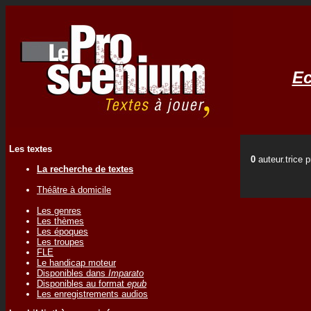
Ec
Les textes
0
auteur.trice 
La recherche de textes
Théâtre à domicile
Les genres
Les thèmes
Les époques
Les troupes
FLE
Le handicap moteur
Disponibles dans
Imparato
Disponibles au format
epub
Les enregistrements audios