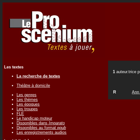
Les textes
1
auteur.trice 
La recherche de textes
Théâtre à domicile
R
Ann
Les genres
Les thèmes
Les époques
Les troupes
FLE
Le handicap moteur
Disponibles dans
Imparato
Disponibles au format
epub
Les enregistrements audios