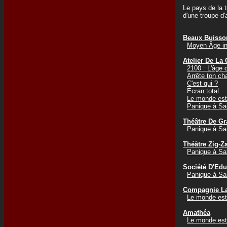
Le pays de la t
d'une troupe d
Beaux Buisso
Moyen Âge in
Atelier De La
2100 : L'âge 
Arrête ton ch
C'est qui ?
Ecran total
Le monde est
Panique à Sai
Théâtre De Gr
Panique à Sai
Théâtre Zig-Z
Panique à Sai
Société D'Edu
Panique à Sai
Compagnie L
Le monde est
Amathéa
Le monde est