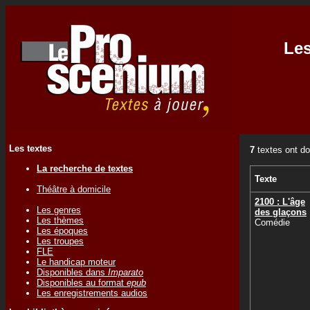
Les
Les textes
7
textes ont do
La recherche de textes
Texte
Théâtre à domicile
2100 : L'âge
Les genres
des glaçons
Les thèmes
Comédie
Les époques
Les troupes
FLE
Le handicap moteur
Disponibles dans
Imparato
Disponibles au format
epub
Les enregistrements audios