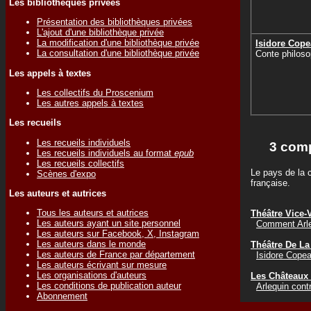
Les bibliothèques privées
Présentation des bibliothèques privées
L'ajout d'une bibliothèque privée
La modification d'une bibliothèque privée
Isidore Cop
La consultation d'une bibliothèque privée
Conte philoso
Les appels à textes
Les collectifs du Proscenium
Les autres appels à textes
Les recueils
Les recueils individuels
3 comp
Les recueils individuels au format
epub
Les recueils collectifs
Le pays de la 
Scènes d'expo
française.
Les auteurs et autrices
Tous les auteurs et autrices
Théâtre Vice-
Les auteurs ayant un site personnel
Comment Arle
Les auteurs sur Facebook, X, Instagram
Les auteurs dans le monde
Théâtre De La
Les auteurs de France par département
Isidore Cope
Les auteurs écrivant sur mesure
Les organisations d'auteurs
Les Châteaux
Les conditions de publication auteur
Arlequin contr
Abonnement