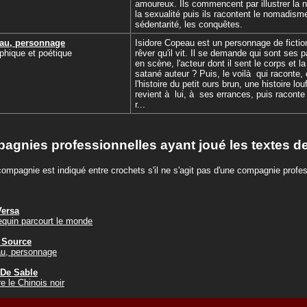
amoureux. Ils commencent par illustrer la n
la sexualité puis ils racontent le nomadisme
sédentarité, les conquêtes.
eau, personnage
Isidore Copeau est un personnage de fictio
phique et poétique
rêver qu'il vit. Il se demande qui sont ses p
en scène, l'acteur dont il sent le corps et la
satané auteur ? Puis, le voilà qui raconte,
l'histoire du petit ours brun, une histoire lou
revient à lui, à ses errances, puis raconte 
r...
agnies professionnelles ayant joué les textes de
compagnie est indiqué entre crochets s'il ne s'agit pas d'une compagnie profes
Versa
quin parcourt le monde
 Source
au, personnage
 De Sable
e le Chinois noir