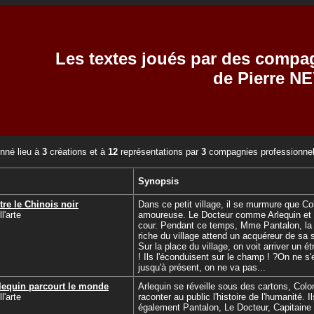
Les textes joués par des compa
de Pierre N
nné lieu à
3
créations et à
12
représentations par
3
compagnies professionnel
Synopsis
tre le Chinois noir
Dans ce petit village, il se murmure que C
'arte
amoureuse. Le Docteur comme Arlequin et Pi
cour. Pendant ce temps, Mme Pantalon, la 
riche du village attend un acquéreur de sa 
Sur la place du village, on voit arriver un é
! Ils l'éconduisent sur le champ ! ?On ne s
jusqu'à présent, on ne va pas...
equin parcourt le monde
Arlequin se réveille sous des cartons, Colo
'arte
raconter au public l'histoire de l'humanité. I
également Pantalon, Le Docteur, Capitaine 