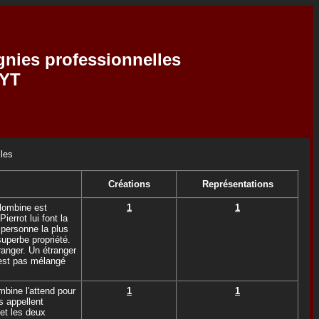
gnies professionnelles
EYT
les
Créations
Représentations
olombine est
1
1
errot lui font la
personne la plus
superbe propriété.
tranger. Un étranger
'est pas mélangé
mbine l'attend pour
1
1
ls appellent
et les deux