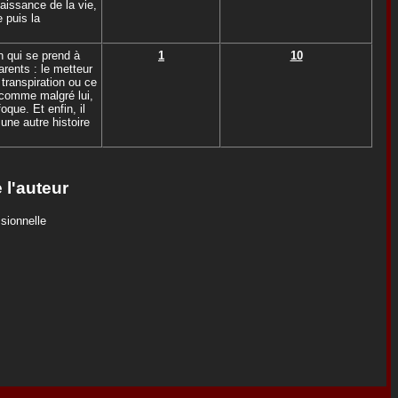
aissance de la vie,
 puis la
n qui se prend à
1
10
arents : le metteur
 transpiration ou ce
 comme malgré lui,
foque. Et enfin, il
une autre histoire
 l'auteur
sionnelle