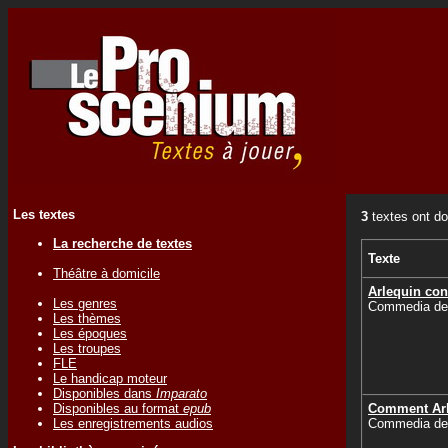
Les textes
3
textes ont do
La recherche de textes
Texte
Théâtre à domicile
Arlequin con
Les genres
Commedia dell
Les thèmes
Les époques
Les troupes
FLE
Le handicap moteur
Disponibles dans
Imparato
Disponibles au format
epub
Comment Arl
Les enregistrements audios
Commedia dell