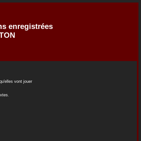
ns enregistrées
RTON
u'elles vont jouer
extes.