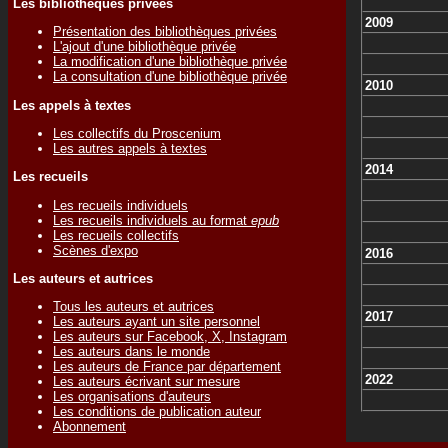
Les bibliothèques privées
2009
Présentation des bibliothèques privées
L'ajout d'une bibliothèque privée
La modification d'une bibliothèque privée
La consultation d'une bibliothèque privée
2010
Les appels à textes
Les collectifs du Proscenium
Les autres appels à textes
2014
Les recueils
Les recueils individuels
Les recueils individuels au format
epub
Les recueils collectifs
Scènes d'expo
2016
Les auteurs et autrices
Tous les auteurs et autrices
2017
Les auteurs ayant un site personnel
Les auteurs sur Facebook, X, Instagram
Les auteurs dans le monde
Les auteurs de France par département
2022
Les auteurs écrivant sur mesure
Les organisations d'auteurs
Les conditions de publication auteur
Abonnement