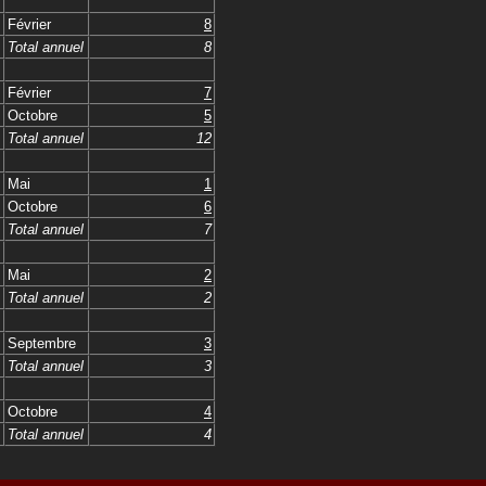
Février
8
Total annuel
8
Février
7
Octobre
5
Total annuel
12
Mai
1
Octobre
6
Total annuel
7
Mai
2
Total annuel
2
Septembre
3
Total annuel
3
Octobre
4
Total annuel
4