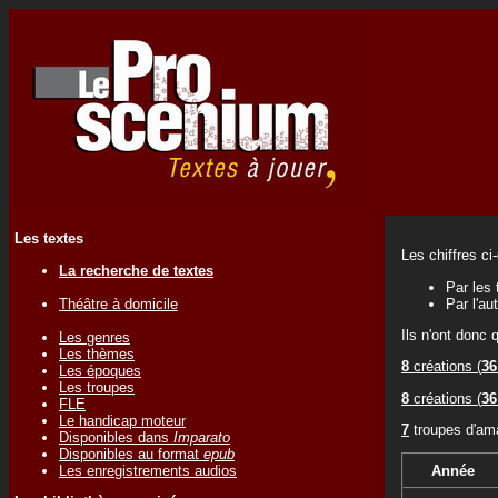
Les textes
Les chiffres ci
La recherche de textes
Par les 
Théâtre à domicile
Par l'au
Ils n'ont donc 
Les genres
Les thèmes
8
créations (
36
Les époques
Les troupes
8
créations (
36
FLE
Le handicap moteur
7
troupes d'ama
Disponibles dans
Imparato
Disponibles au format
epub
Les enregistrements audios
Année