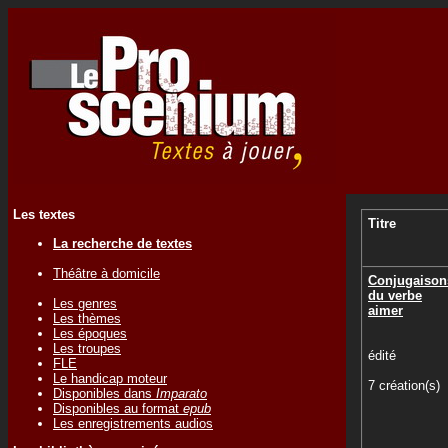
Les textes
Titre
La recherche de textes
Théâtre à domicile
Conjugaison
du verbe
Les genres
aimer
Les thèmes
Les époques
Les troupes
édité
FLE
Le handicap moteur
7 création(s)
Disponibles dans
Imparato
Disponibles au format
epub
Les enregistrements audios