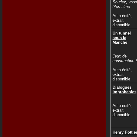
Souriez, vous
êtes filmé
Auto-édité,
extrait
disponible
Un tunnel
sous la
Manche
Jeux de
construction 
Auto-édité,
extrait
disponible
Dialogues
improbables
Auto-édité,
extrait
disponible
Henry Pottie