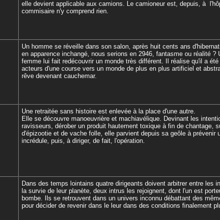
elle devient applicable aux camions. Le camioneur est, depuis, à l'hôp
commisaire n'y comprend rien.
Un homme se réveille dans son salon, après huit cents ans d'hibernat
en apparence inchangé, nous serions en 2946, fantasme ou réalité ? 
femme lui fait redécouvrir un monde très différent. Il réalise qu'il a été
acteurs d'une course vers un monde de plus en plus artificiel et abstra
rêve devenant cauchemar.
Une retraitée sans histoire est enlevée à la place d'une autre.
Elle se découvre manoeuvrière et machiavélique. Devinant les intent
ravisseurs, dérober un produit hautement toxique à fin de chantage, s
d'épizootie et de vache folle, elle parvient depuis sa geôle à prévenir 
incrédule, puis, à diriger, de fait, l'opération.
Dans des temps lointains quatre dirigeants doivent arbitrer entre les in
la survie de leur planète, deux intrus les rejoignent, dont l'un est porte
bombe. Ils se retrouvent dans un univers inconnu débattant des mêm
pour décider de revenir dans le leur dans des conditions finalement pl