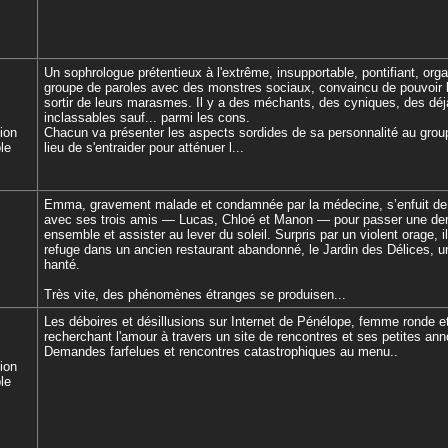
Un sophrologue prétentieux à l'extrême, insupportable, pontifiant, org
groupe de paroles avec des monstres sociaux, convaincu de pouvoir l
sortir de leurs marasmes. Il y a des méchants, des cyniques, des déj
inclassables sauf... parmi les cons.
tion
Chacun va présenter les aspects sordides de sa personnalité au grou
le
lieu de s'entraider pour atténuer l...
Emma, gravement malade et condamnée par la médecine, s’enfuit de l
avec ses trois amis — Lucas, Chloé et Manon — pour passer une dern
ensemble et assister au lever du soleil. Surpris par un violent orage, i
refuge dans un ancien restaurant abandonné, le Jardin des Délices, un
hanté.
Très vite, des phénomènes étranges se produisen...
Les déboires et désillusions sur Internet de Pénélope, femme ronde 
recherchant l'amour à travers un site de rencontres et ses petites an
Demandes farfelues et rencontres catastrophiques au menu..
tion
le