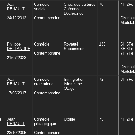
Jean
Comédie
Choc des cultures
70
4H 2Fe
RENAULT
sociale
Chômage
Déchéance
24/12/2012
Contemporaine
Distribu
Modulab
Philippe
Comédie
Royauté
133
5H 5Fe
DEFLANDRE
Succession
6H 6Fe
Contemporaine
7H 7Fe
21/07/2023
Distribu
Modulab
Jean
Comédie
Immigration
72
8H 7Fe
RENAULT
dramatique
Islamisme
Otage
17/05/2017
Contemporaine
e
Jean
Comédie
Utopie
75
4H 2Fe
RENAULT
pédagogique
23/10/2005
Contemporaine