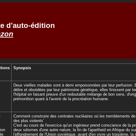
te d'auto-édition
zon
utions
Synopsis
Deux vieilles malades sont à demi empoisonnées par leur perfusion. 
délire et obsédées par leur patrimoine génétique, elles finissent par ter
l'hôpital en faisant preuve d'un redoutable mélange de bon sens, d'origi
prémonition quant à l'avenir de la procréation humaine.
e
Comment construire des centrales nucléaires où les tremblements de 
des plus violents'
C'est au cours de l'exercice qu'un ingénieur prend conscience de la p
tion
deux séismes d'une autre nature, la fin de l'apartheid en Afrique du su
le
l'effondrement de l'Union soviétique, avant d'en vivre un troisième, la 