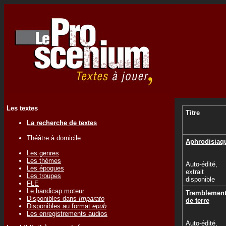
Les textes
Titre
La recherche de textes
Théâtre à domicile
Aphrodisiaq
Les genres
Les thèmes
Auto-édité,
Les époques
extrait
Les troupes
disponible
FLE
Le handicap moteur
Tremblemen
Disponibles dans
Imparato
de terre
Disponibles au format
epub
Les enregistrements audios
Auto-édité,