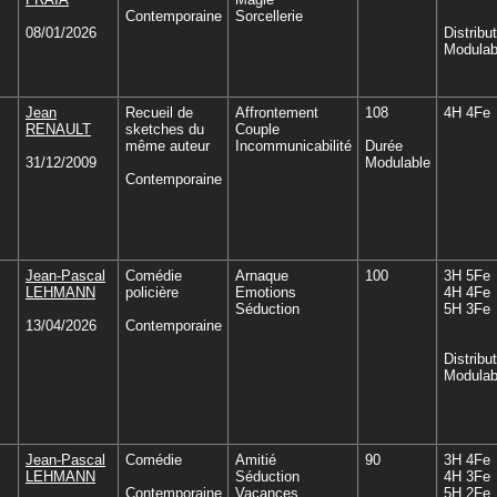
Contemporaine
Sorcellerie
08/01/2026
Distribu
Modulab
Jean
Recueil de
Affrontement
108
4H 4Fe
RENAULT
sketches du
Couple
même auteur
Incommunicabilité
Durée
31/12/2009
Modulable
Contemporaine
Jean-Pascal
Comédie
Arnaque
100
3H 5Fe
LEHMANN
policière
Emotions
4H 4Fe
Séduction
5H 3Fe
13/04/2026
Contemporaine
Distribu
Modulab
Jean-Pascal
Comédie
Amitié
90
3H 4Fe
LEHMANN
Séduction
4H 3Fe
Contemporaine
Vacances
5H 2Fe