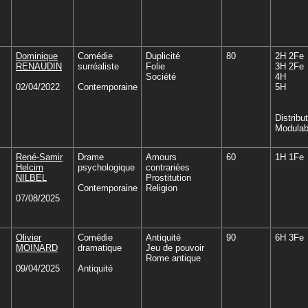
Dominique
Comédie
Duplicité
80
2H 2Fe
RENAUDIN
surréaliste
Folie
3H 2Fe
Société
4H
02/04/2022
Contemporaine
5H
Distribu
Modulab
René-Samir
Drame
Amours
60
1H 1Fe
Helcim
psychologique
contrariées
NILBEL
Prostitution
Contemporaine
Religion
07/08/2025
Olivier
Comédie
Antiquité
90
6H 3Fe
MOINARD
dramatique
Jeu de pouvoir
Rome antique
09/04/2025
Antiquité