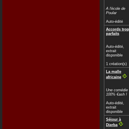
A l'école de
Poular
Auto-édité
Accords trop
parfaits
Auto-édité,
extrait
disponible
1 création(s)
La malle
africaine
Une comédie
100% €ash !
Auto-édité,
extrait
disponible
Séjour à
Djerba