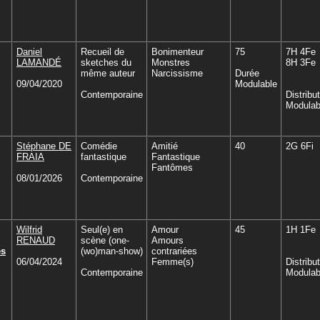
Daniel
Recueil de
Bonimenteur
75
7H 4Fe
LAMANDÉ
sketches du
Monstres
8H 3Fe
même auteur
Narcissisme
Durée
09/04/2020
Modulable
Contemporaine
Distribu
Modulab
Stéphane DE
Comédie
Amitié
40
2G 6Fi
FRAIA
fantastique
Fantastique
Fantômes
08/01/2026
Contemporaine
Wilfrid
Seul(e) en
Amour
45
1H 1Fe
RENAUD
scène (one-
Amours
es
(wo)man-show)
contrariées
06/04/2024
Femme(s)
Distribu
Contemporaine
Modulab