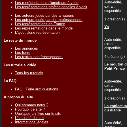
Auto-édité,
Les représentations d'amateurs à venir
extrait
Les représentations professionnelles à venir
disponible
Les auteurs joués par des amateurs
1 création(s)
Les auteurs joués par des professionnels
Les représentations en France
Yo
Les représentations dans le monde
L'ajout d'une représentation
Auto-édité,
Le reste du monde
extrait
disponible
Les annonces
Les liens
4 création(s)
Les textes non francophones
Le mouton d
Les tutoriels vidéo
Petit Prince
Tous les tutoriels
La FAQ
Auto-édité,
extrait
FAQ : Foire aux questions
disponible
A propos du site
1 création(s)
Qui sommes nous ?
La conjectur
Pourquoi ce site ?
du diable
Quelques chiffres sur le site
L'actualité du site
Informations légales
Auto-édité,