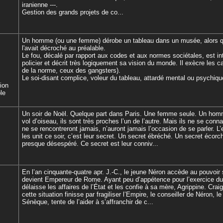
iranienne ---.
Gestion des grands projets de co...
Un homme (ou une femme) dérobe un tableau dans un musée, alors q
l'avait décroché au préalable.
Le fou, décalé par rapport aux codes et aux normes sociétales, est int
policier et décrit très logiquement sa vision du monde. Il exècre les 
de la norme, ceux des gangsters).
Le soi-disant complice, voleur du tableau, attardé mental ou psychiqu
tion
le
Un soir de Noël. Quelque part dans Paris. Une femme seule. Un hom
vol d’oiseau, ils sont très proches l’un de l’autre. Mais ils ne se conn
ne se rencontreront jamais, n’auront jamais l’occasion de se parler. L’
les unit ce soir, c’est leur secret. Un secret ébréché. Un secret écorc
presque désespéré. Ce secret est leur conniv...
En l’an cinquante-quatre apr. J.-C., le jeune Néron accède au pouvoir
devient Empereur de Rome. Ayant peu d’appétence pour l’exercice du p
délaisse les affaires de l’État et les confie à sa mère, Agrippine. Crai
cette situation finisse par fragiliser l’Empire, le conseiller de Néron, l
Sénèque, tente de l’aider à s’affranchir de c...