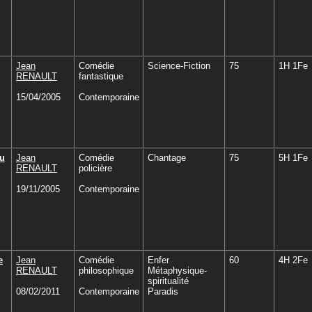
Jean
Comédie
Science-Fiction
75
1H 1Fe
RENAULT
fantastique
15/04/2005
Contemporaine
u
Jean
Comédie
Chantage
75
5H 1Fe
RENAULT
policière
19/11/2005
Contemporaine
e
Jean
Comédie
Enfer
60
4H 2Fe
RENAULT
philosophique
Métaphysique-
spiritualité
08/02/2011
Contemporaine
Paradis