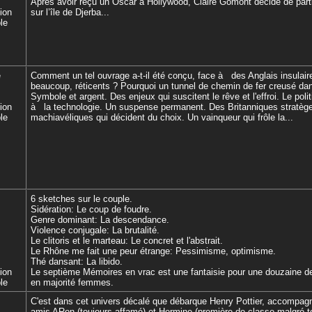
Après avoir reçu un Oscar à Hollywood, Claire Gomont décide de parti
tion
sur l’île de Djerba...
le
e
Comment un tel ouvrage a-t-il été conçu, face à des Anglais insulaire
beaucoup, réticents ? Pourquoi un tunnel de chemin de fer creusé dan
Symbole et argent. Des enjeux qui suscitent le rêve et l'effroi. Le pol
tion
à la technologie. Un suspense permanent. Des Britanniques stratège
le
machiavéliques qui décident du choix. Un vainqueur qui frôle la...
6 sketches sur le couple.
Sidération: Le coup de foudre.
Genre dominant: La descendance.
Violence conjugale: La brutalité.
Le clitoris et le marteau: Le concret et l'abstrait.
Le Rhône me fait une peur étrange: Pessimisme, optimisme.
Thé dansant: La libido.
tion
Le septième Mémoires en vrac est une fantaisie pour une douzaine 
le
en majorité femmes.
C'est dans cet univers décalé que débarque Henry Pottier, accompag
amis ARon (toujours affamé) et Hermine (première de classe malgré to