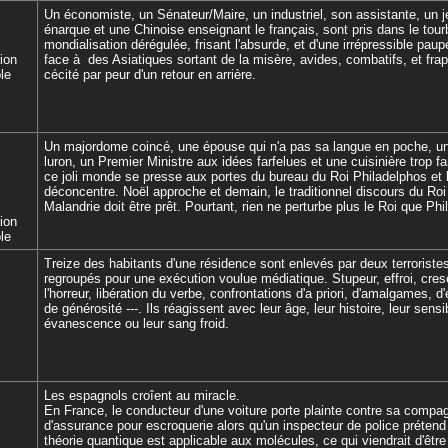
Un économiste, un Sénateur/Maire, un industriel, son assistante, un 
énarque et une Chinoise enseignant le français, sont pris dans le tourb
mondialisation dérégulée, frisant l'absurde, et d'une irrépressible paup
tion
face à des Asiatiques sortant de la misère, avides, combatifs, et fra
le
cécité par peur d'un retour en arrière.
Un majordome coincé, une épouse qui n'a pas sa langue en poche, un 
luron, un Premier Ministre aux idées farfelues et une cuisinière trop fam
ce joli monde se presse aux portes du bureau du Roi Philadelphos et 
déconcentre. Noël approche et demain, le traditionnel discours du Roi
Malandrie doit être prêt. Pourtant, rien ne perturbe plus le Roi que Phili
tion
le
Treize des habitants d'une résidence sont enlevés par deux terroristes
regroupés pour une exécution voulue médiatique. Stupeur, effroi, cre
l'horreur, libération du verbe, confrontations d'a priori, d'amalgames, 
de générosité ---. Ils réagissent avec leur âge, leur histoire, leur sensibi
évanescence ou leur sang froid.
Les espagnols croîent au miracle.
En France, le conducteur d'une voiture porte plainte contre sa compa
d'assurance pour escroquerie alors qu'un inspecteur de police prétend 
théorie quantique est applicable aux molécules, ce qui viendrait d'êtr