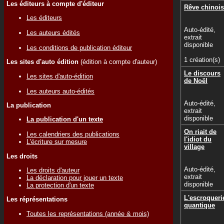
Les éditeurs à compte d'éditeur
Rêve chinois
Les éditeurs
Auto-édité,
Les auteurs édités
extrait
disponible
Les conditions de publication éditeur
1 création(s)
Les sites d'auto édition
(édition à compte d'auteur)
Le discours
Les sites d'auto-édition
de Noël
Les auteurs auto-édités
Auto-édité,
La publication
extrait
disponible
La publication d'un texte
On riait de
Les calendriers des publications
l'idiot du
L'écriture sur mesure
village
Les droits
Auto-édité,
Les droits d'auteur
extrait
La déclaration pour jouer un texte
disponible
La protection d'un texte
L'escroqueri
Les réprésentations
quantique
Toutes les représentations (année & mois)