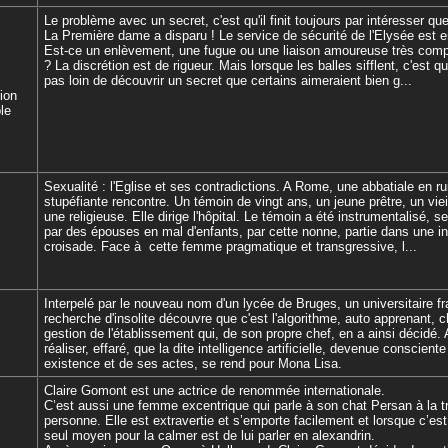
Le problème avec un secret, c'est qu'il finit toujours par intéresser que
La Première dame a disparu ! Le service de sécurité de l'Elysée est 
Est-ce un enlèvement, une fugue ou une liaison amoureuse très com
? La discrétion est de rigueur. Mais lorsque les balles sifflent, c'est qu
pas loin de découvrir un secret que certains aimeraient bien g...
tion
le
Sexualité : l'Eglise et ses contradictions. A Rome, une abbatiale en ru
stupéfiante rencontre. Un témoin de vingt ans, un jeune prêtre, un viei
une religieuse. Elle dirige l'hôpital. Le témoin a été instrumentalisé, 
par des épouses en mal d'enfants, par cette nonne, partie dans une i
croisade. Face à cette femme pragmatique et transgressive, l...
Interpelé par le nouveau nom d'un lycée de Bruges, un universitaire fr
recherche d'insolite découvre que c'est l'algorithme, auto apprenant, c
gestion de l'établissement qui, de son propre chef, en a ainsi décidé.
réaliser, effaré, que la dite intelligence artificielle, devenue conscient
existence et de ses actes, se rend pour Mona Lisa.
Claire Gomont est une actrice de renommée internationale.
C’est aussi une femme excentrique qui parle à son chat Persan à la t
personne. Elle est extravertie et s’emporte facilement et lorsque c’est 
seul moyen pour la calmer est de lui parler en alexandrin.