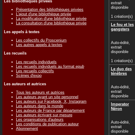
Les bibliothèques privées
extrait
disponible
Présentation des bibliothèques privées
L'ajout d'une bibliothèque privée
1 création(s)
La modification d'une bibliothèque privée
La consultation d'une bibliothèque privée
Le fou et les
gangsters
Les appels à textes
Les collectifs du Proscenium
Auto-édité,
Les autres appels à textes
extrait
disponible
Les recueils
1 création(s)
Les recueils individuels
Les recueils individuels au format
epub
Le duo des
Les recueils collectifs
ténèbres
Scènes d'expo
Les auteurs et autrices
Auto-édité,
extrait
Tous les auteurs et autrices
disponible
Les auteurs ayant un site personnel
Les auteurs sur Facebook, X, Instagram
Imperator
Les auteurs dans le monde
Néron
Les auteurs de France par département
Les auteurs écrivant sur mesure
Les organisations d'auteurs
Auto-édité,
Les conditions de publication auteur
extrait
Abonnement
disponible