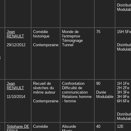
Distribu
Modulab
Jean
Comédie
Monde de
75
15H 5F
RENAULT
historique
l'entreprise
Témoignage
29/12/2012
Contemporaine
Tunnel
Distribu
Modulab
6
Jean
Recueil de
Confrontation
90
1H 1Fe
RENAULT
sketches du
Difficulté de
2H 2Fe
même auteur
communication
Durée
3H 3Fe
11/10/2014
Relations homme
Modulable
3H 9Fe
Contemporaine
- femme
6H 6Fe
Distribu
Modulab
r
Stéphane DE
Comédie
Absurde
40
12E
FRAIA
Magie