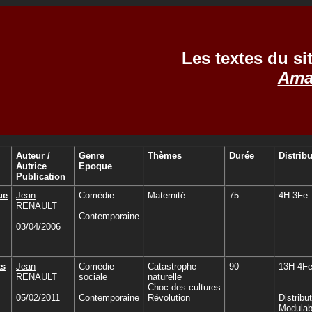
Les textes du si
Ama
Auteur /
Genre
Thèmes
Durée
Distrib
Autrice
Epoque
Publication
ue
Jean
Comédie
Maternité
75
4H 3Fe
RENAULT
Contemporaine
03/04/2006
ts
Jean
Comédie
Catastrophe
90
13H 4F
RENAULT
sociale
naturelle
Choc des cultures
05/02/2011
Contemporaine
Révolution
Distribu
Modulab