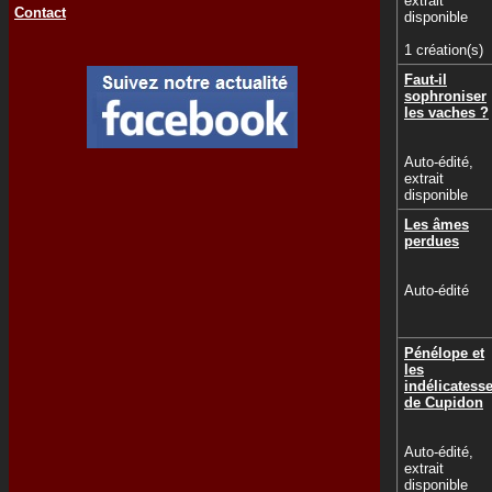
extrait
Contact
disponible
1 création(s)
Faut-il
sophroniser
les vaches ?
Auto-édité,
extrait
disponible
Les âmes
perdues
Auto-édité
Pénélope et
les
indélicatess
de Cupidon
Auto-édité,
extrait
disponible