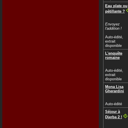
Eau plate ou
pétillante ?
Envoyez
l'addition !
Auto-édité,
extrait
disponible
L'enquête
romaine
Auto-édité,
extrait
disponible
Mona Lisa
Gherardini
Auto-édité
Séjour à
Djerba 2 !