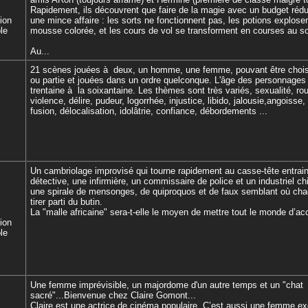
Rapidement, ils découvrent que faire de la magie avec un budget rédui
tion
une mince affaire : les sorts ne fonctionnent pas, les potions explose
le
mousse colorée, et les cours de vol se transforment en courses au so
Au...
21 scènes jouées à deux, un homme, une femme, pouvant être chois
ou partie et jouées dans un ordre quelconque. L'âge des personnages a
trentaine à la soixantaine. Les thèmes sont très variés, sexualité, rou
violence, délire, pudeur, logorrhée, injustice, libido, jalousie,angoisse,
fusion, délocalisation, idolâtrie, confiance, débordements ...
Un cambriolage improvisé qui tourne rapidement au casse-tête entrai
détective, une infirmière, un commissaire de police et un industriel c
une spirale de mensonges, de quiproquos et de faux semblant où cha
tirer parti du butin.
La "malle africaine" sera-t-elle le moyen de mettre tout le monde d’ac
tion
le
Une femme imprévisible, un majordome d'un autre temps et un "chat
sacré"...Bienvenue chez Claire Gomont...
Claire est une actrice de cinéma populaire. C’est aussi une femme ex