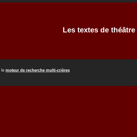
Les textes de théâtr
r le
moteur de recherche multi-crières