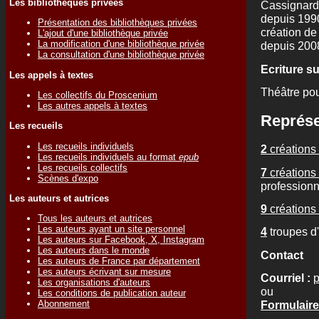
Les bibliothèques privées
Cassignard,
depuis 1990 
Présentation des bibliothèques privées
création de
L'ajout d'une bibliothèque privée
La modification d'une bibliothèque privée
depuis 200
La consultation d'une bibliothèque privée
Ecriture s
Les appels à textes
Théâtre pou
Les collectifs du Proscenium
Les autres appels à textes
Représe
Les recueils
Les recueils individuels
2
créations 
Les recueils individuels au format
epub
Les recueils collectifs
7
créations 
Scènes d'expo
professionn
Les auteurs et autrices
9
créations 
Tous les auteurs et autrices
Les auteurs ayant un site personnel
4
troupes d
Les auteurs sur Facebook, X, Instagram
Les auteurs dans le monde
Contact
Les auteurs de France par département
Les auteurs écrivant sur mesure
Courriel :
p
Les organisations d'auteurs
ou
Les conditions de publication auteur
Formulaire
Abonnement