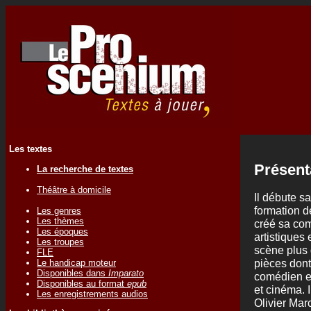
Les textes
Présent
La recherche de textes
Théâtre à domicile
Il débute sa
formation d
Les genres
Les thèmes
créé sa com
Les époques
artistiques 
Les troupes
scène plus 
FLE
pièces dont
Le handicap moteur
Disponibles dans
Imparato
comédien et 
Disponibles au format
epub
et cinéma. 
Les enregistrements audios
Olivier Mar