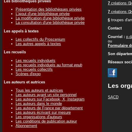
Les bibliothèques privées
7
créations (
1
Présentation des bibliothèques privées
7
créations (
1
L'ajout d'une bibliothèque privée
La modification d'une bibliothèque privée
6
troupes d'am
La consultation d'une bibliothèque privée
Contact
Les appels à textes
Courriel :
p.
Les collectifs du Proscenium
ou
Les autres appels à textes
Formulaire de
Les recueils
Son départem
Les recueils individuels
Réseaux soc
Les recueils individuels au format
epub
Les recueils collectifs
Scènes d'expo
Les auteurs et autrices
Les org
Tous les auteurs et autrices
Les auteurs ayant un site personnel
SACD
Les auteurs sur Facebook, X, Instagram
Les auteurs dans le monde
Les auteurs de France par département
Les auteurs écrivant sur mesure
Les organisations d'auteurs
Les conditions de publication auteur
Abonnement