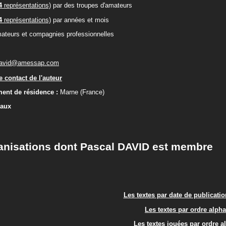
4
représentations)
par des troupes d'amateurs
4
représentations)
par années et mois
ateurs et compagnies professionnelles
david@amessap.com
 contact de l'auteur
ent de résidence :
Marne (France)
iaux
anisations dont Pascal DAVID est membre
Les textes par date de publicati
Les textes par ordre alph
Les textes jouées par ordre a