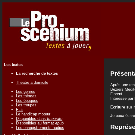
Les textes
Présent
La recherche de textes
Théâtre à domicile
Après une renc
Béziers Médite
Les genres
Florent.
Les thèmes
Intéressé par 
Les époques
Les troupes
Ecriture sur
FLE
Le handicap moteur
Je peux écrire
Disponibles dans
Imparato
Disponibles au format
epub
Représe
Les enregistrements audios