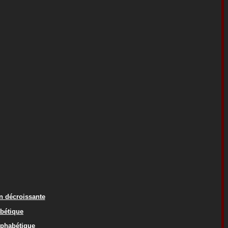
on décroissante
abétique
lphabétique