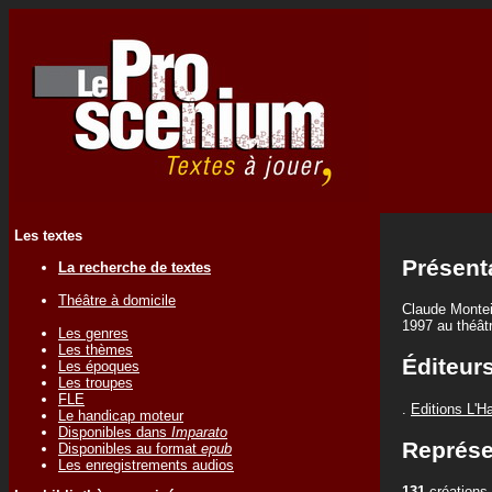
Les textes
Présent
La recherche de textes
Théâtre à domicile
Claude Montei
1997 au théâtr
Les genres
Les thèmes
Éditeur
Les époques
Les troupes
FLE
.
Editions L'H
Le handicap moteur
Disponibles dans
Imparato
Représe
Disponibles au format
epub
Les enregistrements audios
131
créations 