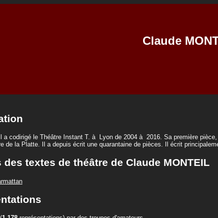
Claude MONT
ation
l a codirigé le Théâtre Instant T. à Lyon de 2004 à 2016. Sa première pièce,
e de la Platte. Il a depuis écrit une quarantaine de pièces. Il écrit principale
s des textes de théâtre de Claude MONTEIL
armattan
ntations
(
1 178
représentations)
par des troupes d'amateurs