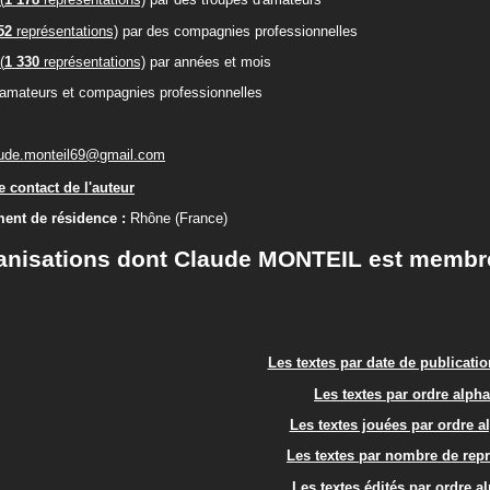
52
représentations)
par des compagnies professionnelles
(
1 330
représentations)
par années et mois
'amateurs et compagnies professionnelles
ude.monteil69@gmail.com
 contact de l'auteur
ent de résidence :
Rhône (France)
anisations dont Claude MONTEIL est membr
Les textes par date de publicati
Les textes par ordre alph
Les textes jouées par ordre a
Les textes par nombre de rep
Les textes édités par ordre a