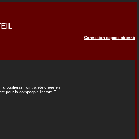
EIL
Connexion espace abonné
 Tu oublieras Tom, a été créée en
ment pour la compagnie Instant T.