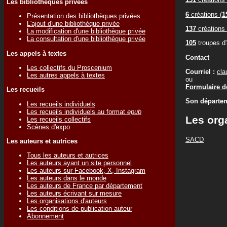
Les bibliothèques privées
6
créations (
1
Présentation des bibliothèques privées
L'ajout d'une bibliothèque privée
137
créations 
La modification d'une bibliothèque privée
La consultation d'une bibliothèque privée
105
troupes d
Les appels à textes
Contact
Les collectifs du Proscenium
Courriel :
cla
Les autres appels à textes
ou
Formulaire de
Les recueils
Son départem
Les recueils individuels
Les recueils individuels au format
epub
Les org
Les recueils collectifs
Scènes d'expo
SACD
Les auteurs et autrices
Tous les auteurs et autrices
Les auteurs ayant un site personnel
Les auteurs sur Facebook, X, Instagram
Les auteurs dans le monde
Les auteurs de France par département
Les auteurs écrivant sur mesure
Les organisations d'auteurs
Les conditions de publication auteur
Abonnement