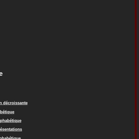
e
on décroissante
abétique
lphabétique
résentations
lphabétique