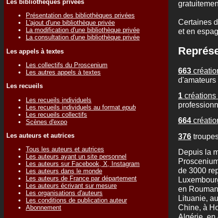
Les bibliothèques privées
gratuitement
Présentation des bibliothèques privées
Certaines d
L'ajout d'une bibliothèque privée
La modification d'une bibliothèque privée
et en espag
La consultation d'une bibliothèque privée
Représe
Les appels à textes
Les collectifs du Proscenium
663
créatio
Les autres appels à textes
d'amateurs
Les recueils
1
créations 
Les recueils individuels
professionn
Les recueils individuels au format
epub
Les recueils collectifs
664
créatio
Scènes d'expo
376
troupes
Les auteurs et autrices
Tous les auteurs et autrices
Depuis la m
Les auteurs ayant un site personnel
Proscenium,
Les auteurs sur Facebook, X, Instagram
de 3000 rep
Les auteurs dans le monde
Les auteurs de France par département
Luxembourg
Les auteurs écrivant sur mesure
en Roumanie
Les organisations d'auteurs
Lituanie, a
Les conditions de publication auteur
Chine, à Ho
Abonnement
Algérie, en 