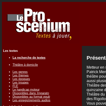
Les textes
Présent
La recherche de textes
Théâtre à domicile
Metteur en 
Patrick Mer
Les genres
Les thèmes
théâtre pour
Les époques
aussi plusie
Les troupes
Théâtre des
FLE
quinzaine d
Le handicap moteur
Disponibles dans
Imparato
Théâtre du 
Disponibles au format
epub
des Rigollo
Les enregistrements audios
Vous pouvez