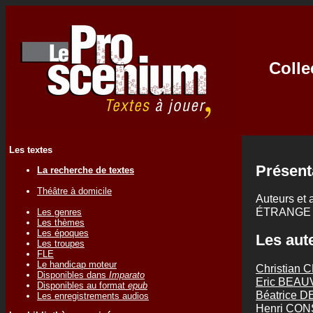
Coll
Les textes
Présent
La recherche de textes
Théâtre à domicile
Auteurs et a
ÉTRANGE
Les genres
Les thèmes
Les époques
Les aute
Les troupes
FLE
Le handicap moteur
Christian
Disponibles dans
Imparato
Eric BEAU
Disponibles au format
epub
Béatrice 
Les enregistrements audios
Henri CO