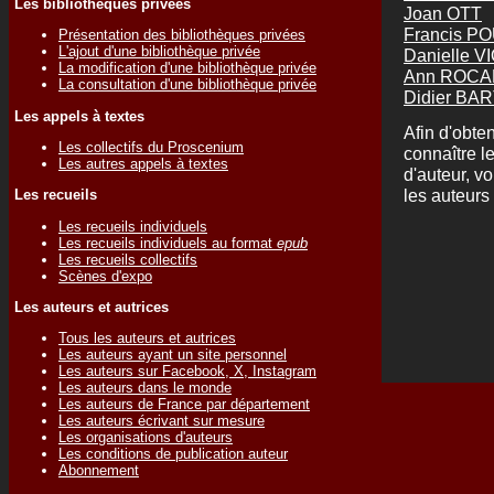
Les bibliothèques privées
Joan OTT
Francis P
Présentation des bibliothèques privées
L'ajout d'une bibliothèque privée
Danielle V
La modification d'une bibliothèque privée
Ann ROC
La consultation d'une bibliothèque privée
Didier BA
Les appels à textes
Afin d'obten
Les collectifs du Proscenium
connaître l
Les autres appels à textes
d'auteur, v
les auteurs 
Les recueils
Les recueils individuels
Les recueils individuels au format
epub
Les recueils collectifs
Scènes d'expo
Les auteurs et autrices
Tous les auteurs et autrices
Les auteurs ayant un site personnel
Les auteurs sur Facebook, X, Instagram
Les auteurs dans le monde
Les auteurs de France par département
Les auteurs écrivant sur mesure
Les organisations d'auteurs
Les conditions de publication auteur
Abonnement