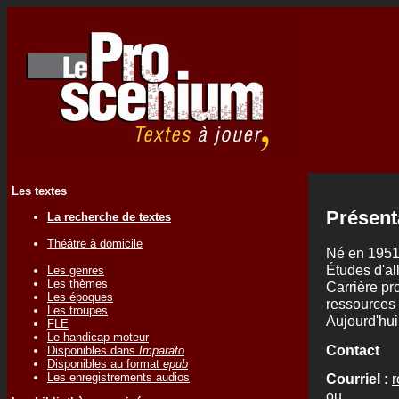
Les textes
Présent
La recherche de textes
Théâtre à domicile
Né en 1951,
Études d'al
Les genres
Les thèmes
Carrière pro
Les époques
ressources
Les troupes
Aujourd'hui 
FLE
Le handicap moteur
Contact
Disponibles dans
Imparato
Disponibles au format
epub
Les enregistrements audios
Courriel :
ou