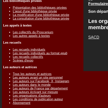
Les bibliothèques privées
Formulaire
Présentation des bibliothèques privées
Son départ
L'ajout d'une bibliothèque privée
La modification d'une bibliothèque privée
La consultation d'une bibliothèque privée
Les org
Les appels à textes
membr
Les collectifs du Proscenium
Les autres appels à textes
SACD
Les recueils
Les recueils individuels
Les recueils individuels au format
epub
Les recueils collectifs
Scènes d'expo
Les auteurs et autrices
Tous les auteurs et autrices
Les auteurs ayant un site personnel
Les auteurs sur Facebook, X, Instagram
Les auteurs dans le monde
Les auteurs de France par département
Les auteurs écrivant sur mesure
Les organisations d'auteurs
Les conditions de publication auteur
Abonnement