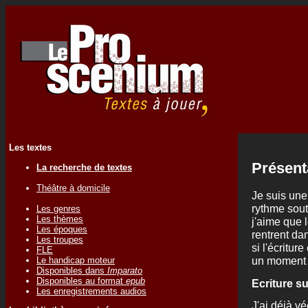
Les textes
Présent
La recherche de textes
Théâtre à domicile
Je suis une
rythme sout
Les genres
Les thèmes
j'aime que 
Les époques
rentrent da
Les troupes
si l'écritur
FLE
un moment 
Le handicap moteur
Disponibles dans
Imparato
Disponibles au format
epub
Ecriture s
Les enregistrements audios
J'ai déjà v