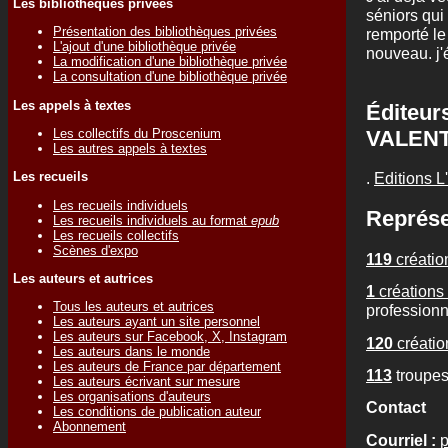
Les bibliothèques privées
séniors qui 
Présentation des bibliothèques privées
remporté le
L'ajout d'une bibliothèque privée
nouveau. j'é
La modification d'une bibliothèque privée
La consultation d'une bibliothèque privée
Les appels à textes
Éditeur
VALENT
Les collectifs du Proscenium
Les autres appels à textes
Les recueils
.
Editions L
Les recueils individuels
Représe
Les recueils individuels au format
epub
Les recueils collectifs
Scènes d'expo
119
créatio
Les auteurs et autrices
1
créations 
Tous les auteurs et autrices
professionn
Les auteurs ayant un site personnel
Les auteurs sur Facebook, X, Instagram
120
créatio
Les auteurs dans le monde
Les auteurs de France par département
113
troupes
Les auteurs écrivant sur mesure
Les organisations d'auteurs
Contact
Les conditions de publication auteur
Abonnement
Courriel :