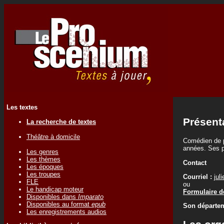
Les textes
Présent
La recherche de textes
Théâtre à domicile
Comédien de pr
années. Ses p
Les genres
Les thèmes
Contact
Les époques
Les troupes
Courriel :
jul
FLE
ou
Le handicap moteur
Formulaire de
Disponibles dans
Imparato
Disponibles au format
epub
Son départem
Les enregistrements audios