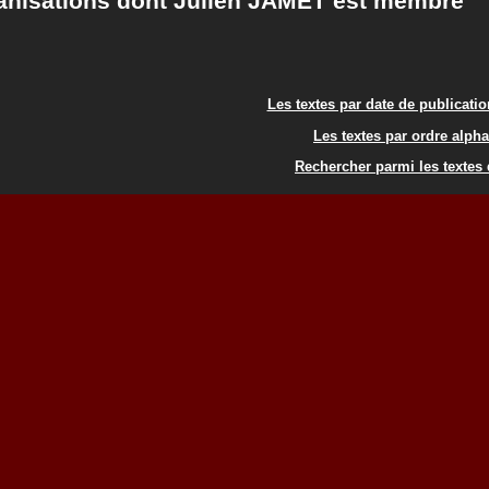
anisations dont Julien JAMET est membre
Les textes par date de publicati
Les textes par ordre alph
Rechercher parmi les textes 