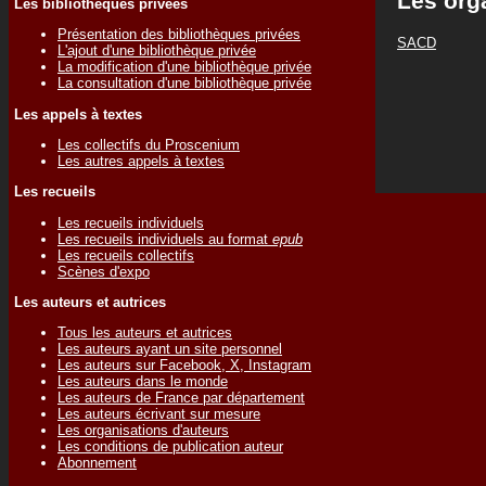
Les org
Les bibliothèques privées
Présentation des bibliothèques privées
SACD
L'ajout d'une bibliothèque privée
La modification d'une bibliothèque privée
La consultation d'une bibliothèque privée
Les appels à textes
Les collectifs du Proscenium
Les autres appels à textes
Les recueils
Les recueils individuels
Les recueils individuels au format
epub
Les recueils collectifs
Scènes d'expo
Les auteurs et autrices
Tous les auteurs et autrices
Les auteurs ayant un site personnel
Les auteurs sur Facebook, X, Instagram
Les auteurs dans le monde
Les auteurs de France par département
Les auteurs écrivant sur mesure
Les organisations d'auteurs
Les conditions de publication auteur
Abonnement