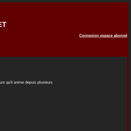
ET
Connexion espace abonné
urs qu'il anime depuis plusieurs