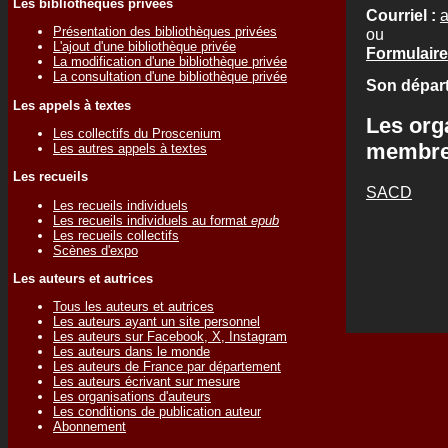
Les bibliothèques privées
Courriel :
a
Présentation des bibliothèques privées
ou
L'ajout d'une bibliothèque privée
Formulaire
La modification d'une bibliothèque privée
La consultation d'une bibliothèque privée
Son départ
Les appels à textes
Les org
Les collectifs du Proscenium
membr
Les autres appels à textes
Les recueils
SACD
Les recueils individuels
Les recueils individuels au format
epub
Les recueils collectifs
Scènes d'expo
Les auteurs et autrices
Tous les auteurs et autrices
Les auteurs ayant un site personnel
Les auteurs sur Facebook, X, Instagram
Les auteurs dans le monde
Les auteurs de France par département
Les auteurs écrivant sur mesure
Les organisations d'auteurs
Les conditions de publication auteur
Abonnement