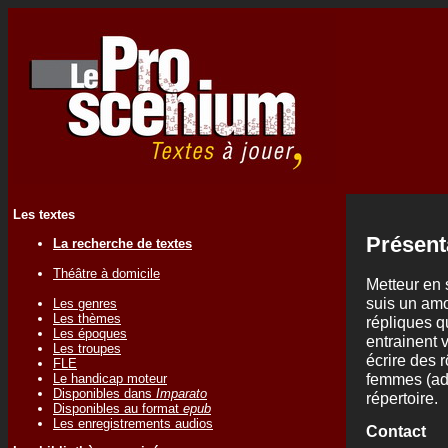
Les textes
Présent
La recherche de textes
Théâtre à domicile
Metteur en 
suis un am
Les genres
Les thèmes
répliques q
Les époques
entrainent 
Les troupes
écrire des 
FLE
femmes (adu
Le handicap moteur
Disponibles dans
Imparato
répertoire.
Disponibles au format
epub
Les enregistrements audios
Contact