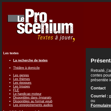
Les textes
Présent
La recherche de textes
Théâtre à domicile
Retraité, j
contes pour
Les genres
Les thèmes
présentée ic
Les époques
Les troupes
Contact
FLE
Le handicap moteur
Courriel :
p
Disponibles dans
Imparato
ou
Disponibles au format
epub
Les enregistrements audios
Formulaire