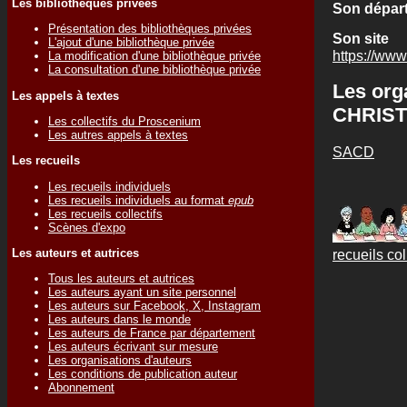
Les bibliothèques privées
Son départ
Présentation des bibliothèques privées
Son site
L'ajout d'une bibliothèque privée
https://www
La modification d'une bibliothèque privée
La consultation d'une bibliothèque privée
Les org
Les appels à textes
CHRIST
Les collectifs du Proscenium
Les autres appels à textes
SACD
Les recueils
Les recueils individuels
Les recueils individuels au format
epub
Les recueils collectifs
Scènes d'expo
recueils col
Les auteurs et autrices
Tous les auteurs et autrices
Les auteurs ayant un site personnel
Les auteurs sur Facebook, X, Instagram
Les auteurs dans le monde
Les auteurs de France par département
Les auteurs écrivant sur mesure
Les organisations d'auteurs
Les conditions de publication auteur
Abonnement