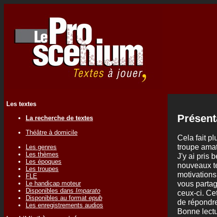
Les textes
Présent
La recherche de textes
Théâtre à domicile
Cela fait p
troupe amate
Les genres
Les thèmes
J'y ai pris 
Les époques
nouveaux t
Les troupes
motivations
FLE
vous partage
Le handicap moteur
Disponibles dans
Imparato
ceux-ci. Cet
Disponibles au format
epub
de répondre
Les enregistrements audios
Bonne lectu