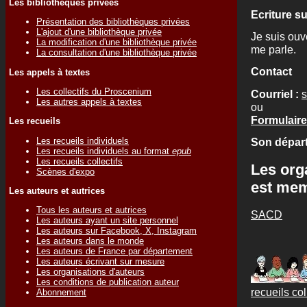
Les bibliothèques privées
Ecriture s
Présentation des bibliothèques privées
L'ajout d'une bibliothèque privée
Je suis ouve
La modification d'une bibliothèque privée
me parle.
La consultation d'une bibliothèque privée
Contact
Les appels à textes
Les collectifs du Proscenium
Courriel :
Les autres appels à textes
ou
Formulaire 
Les recueils
Les recueils individuels
Son départ
Les recueils individuels au format
epub
Les recueils collectifs
Les org
Scènes d'expo
est me
Les auteurs et autrices
Tous les auteurs et autrices
SACD
Les auteurs ayant un site personnel
Les auteurs sur Facebook, X, Instagram
Les auteurs dans le monde
Les auteurs de France par département
Les auteurs écrivant sur mesure
Les organisations d'auteurs
Les conditions de publication auteur
recueils col
Abonnement