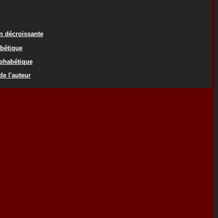
on décroissante
abétique
lphabétique
de l'auteur