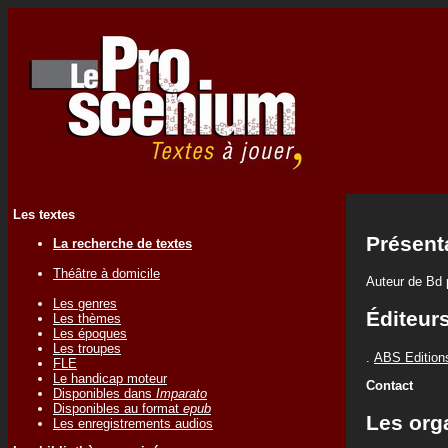
Les textes
Présent
La recherche de textes
Théâtre à domicile
Auteur de Bd 
Les genres
Éditeur
Les thèmes
Les époques
Les troupes
.
ABS Edition
FLE
Le handicap moteur
Contact
Disponibles dans
Imparato
Disponibles au format
epub
Les org
Les enregistrements audios