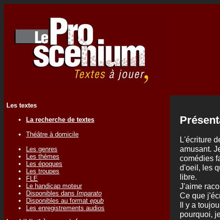
Les textes
Présent
La recherche de textes
Théâtre à domicile
L'écriture 
amusant. Je
Les genres
Les thèmes
comédies fa
Les époques
d'oeil, les
Les troupes
libre.
FLE
J'aime racon
Le handicap moteur
Disponibles dans
Imparato
Ce que j'écr
Disponibles au format
epub
Il y a touj
Les enregistrements audios
pourquoi, j