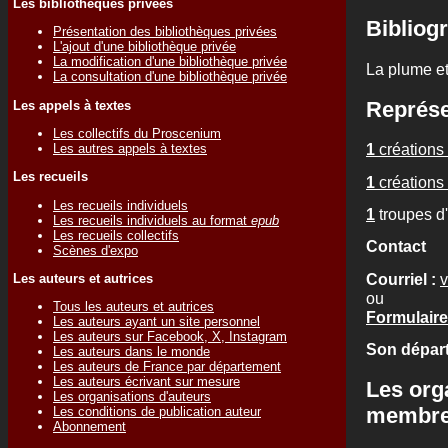
Les bibliothèques privées
Bibliogr
Présentation des bibliothèques privées
L'ajout d'une bibliothèque privée
La modification d'une bibliothèque privée
La plume et
La consultation d'une bibliothèque privée
Représe
Les appels à textes
Les collectifs du Proscenium
1
créations 
Les autres appels à textes
Les recueils
1
créations 
Les recueils individuels
1
troupes d
Les recueils individuels au format
epub
Les recueils collectifs
Contact
Scènes d'expo
Courriel :
Les auteurs et autrices
ou
Tous les auteurs et autrices
Formulaire
Les auteurs ayant un site personnel
Les auteurs sur Facebook, X, Instagram
Son départ
Les auteurs dans le monde
Les auteurs de France par département
Les auteurs écrivant sur mesure
Les org
Les organisations d'auteurs
membr
Les conditions de publication auteur
Abonnement