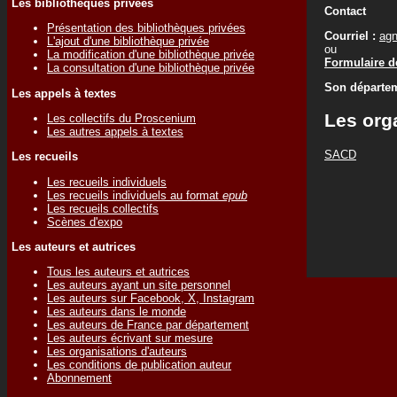
Les bibliothèques privées
Contact
Présentation des bibliothèques privées
Courriel :
ag
L'ajout d'une bibliothèque privée
ou
La modification d'une bibliothèque privée
Formulaire de
La consultation d'une bibliothèque privée
Son départem
Les appels à textes
Les org
Les collectifs du Proscenium
Les autres appels à textes
SACD
Les recueils
Les recueils individuels
Les recueils individuels au format
epub
Les recueils collectifs
Scènes d'expo
Les auteurs et autrices
Tous les auteurs et autrices
Les auteurs ayant un site personnel
Les auteurs sur Facebook, X, Instagram
Les auteurs dans le monde
Les auteurs de France par département
Les auteurs écrivant sur mesure
Les organisations d'auteurs
Les conditions de publication auteur
Abonnement