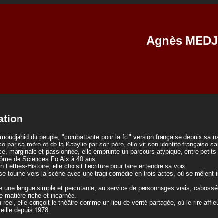
Agnès MED
ation
moudjahid du peuple, "combattante pour la foi" version française depuis sa n
 par sa mère et de la Kabylie par son père, elle vit son identité française sa
e, marginale et passionnée, elle emprunte un parcours atypique, entre petits 
plôme de Sciences Po Aix à 40 ans.
 Lettres-Histoire, elle choisit l’écriture pour faire entendre sa voix.
se tourne vers la scène avec une tragi-comédie en trois actes, où se mêlent i
e une langue simple et percutante, au service de personnages vrais, cabossé
 matière riche et incarnée.
réel, elle conçoit le théâtre comme un lieu de vérité partagée, où le rire aff
seille depuis 1978.