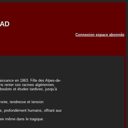
JAD
Connexion espace abonnée
aissance en 1963. Fille des Alpes-de-
ns renier ses racines algériennes.
boulots et études tardives, jusqu’à
ronie, tendresse et tension
s, profondément humains, offrant aux
leure même dans le tragique.