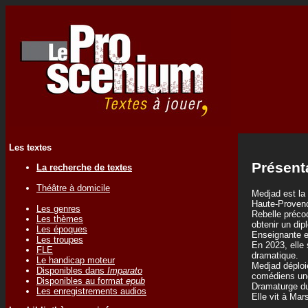
Les textes
Présent
La recherche de textes
Théâtre à domicile
Medjad est la 
Haute-Provence
Les genres
Rebelle précoc
Les thèmes
obtenir un di
Les époques
Enseignante en
Les troupes
En 2023, elle 
FLE
dramatique.
Le handicap moteur
Medjad déploi
Disponibles dans
Imparato
comédiens une
Disponibles au format
epub
Dramaturge du 
Les enregistrements audios
Elle vit à Mar