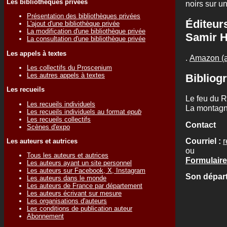
Les bibliothèques privées
noirs sur u
Présentation des bibliothèques privées
Éditeur
L'ajout d'une bibliothèque privée
La modification d'une bibliothèque privée
Samir 
La consultation d'une bibliothèque privée
Les appels à textes
.
Amazon (a
Les collectifs du Proscenium
Les autres appels à textes
Bibliogr
Les recueils
Le feu du 
Les recueils individuels
La montagne
Les recueils individuels au format
epub
Les recueils collectifs
Contact
Scènes d'expo
Courriel :
r
Les auteurs et autrices
ou
Tous les auteurs et autrices
Formulaire
Les auteurs ayant un site personnel
Les auteurs sur Facebook, X, Instagram
Son départ
Les auteurs dans le monde
Les auteurs de France par département
Les auteurs écrivant sur mesure
Les organisations d'auteurs
Les conditions de publication auteur
Abonnement