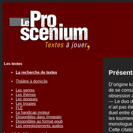
Les textes
Présent
La recherche de textes
Théâtre à domicile
D’origine k
de se consa
Les genres
Les thèmes
obsession a
Les époques
— Le duo de
Les troupes
n’ait pas ét
FLE
duel entre 
Le handicap moteur
Disponibles dans
Imparato
les tourmen
Disponibles au format
epub
monologue t
Les enregistrements audios
Cette citat