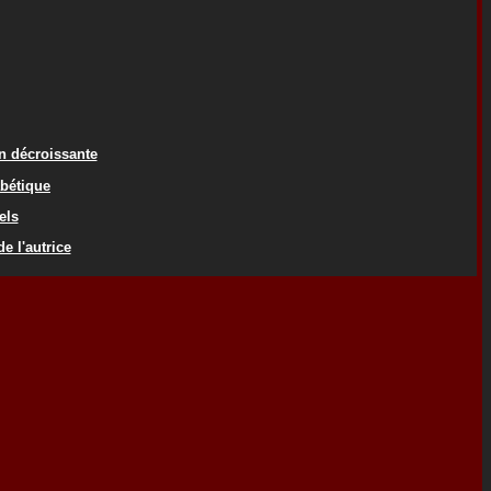
on décroissante
abétique
els
e l'autrice