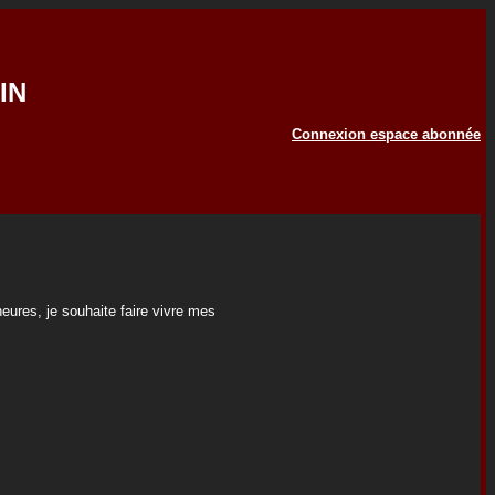
IN
Connexion espace abonnée
ures, je souhaite faire vivre mes