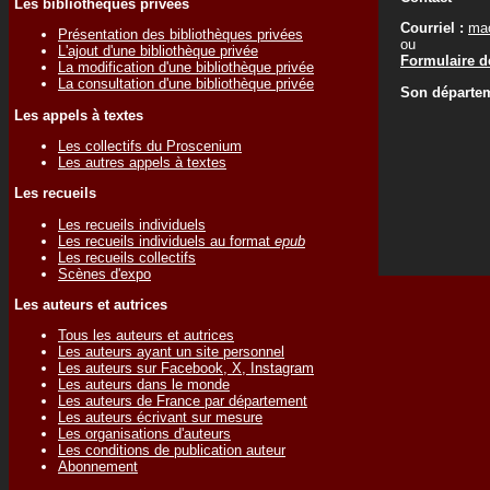
Les bibliothèques privées
Courriel :
ma
Présentation des bibliothèques privées
ou
L'ajout d'une bibliothèque privée
Formulaire de
La modification d'une bibliothèque privée
La consultation d'une bibliothèque privée
Son départem
Les appels à textes
Les collectifs du Proscenium
Les autres appels à textes
Les recueils
Les recueils individuels
Les recueils individuels au format
epub
Les recueils collectifs
Scènes d'expo
Les auteurs et autrices
Tous les auteurs et autrices
Les auteurs ayant un site personnel
Les auteurs sur Facebook, X, Instagram
Les auteurs dans le monde
Les auteurs de France par département
Les auteurs écrivant sur mesure
Les organisations d'auteurs
Les conditions de publication auteur
Abonnement