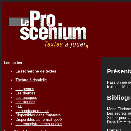
Les textes
Présent
La recherche de textes
Théâtre à domicile
Passionnée de
textes... Mes 
Les genres
Les thèmes
Bibliogr
Les époques
Les troupes
FLE
Maria Fiodoro
Le handicap moteur
Les secrets d
Disponibles dans
Imparato
S'offrir pour 
Disponibles au format
epub
Dans l'intimité
Les enregistrements audios
Contact