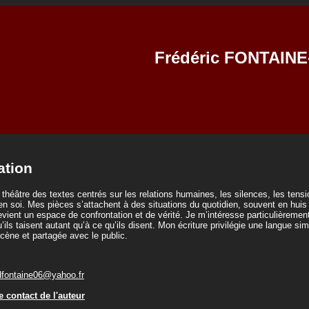
Frédéric FONTAIN
ation
e théâtre des textes centrés sur les relations humaines, les silences, les tensio
n soi. Mes pièces s’attachent à des situations du quotidien, souvent en huis c
evient un espace de confrontation et de vérité. Je m’intéresse particulièremen
qu’ils taisent autant qu’à ce qu’ils disent. Mon écriture privilégie une langue s
cène et partagée avec le public.
dfontaine06@yahoo.fr
 contact de l'auteur