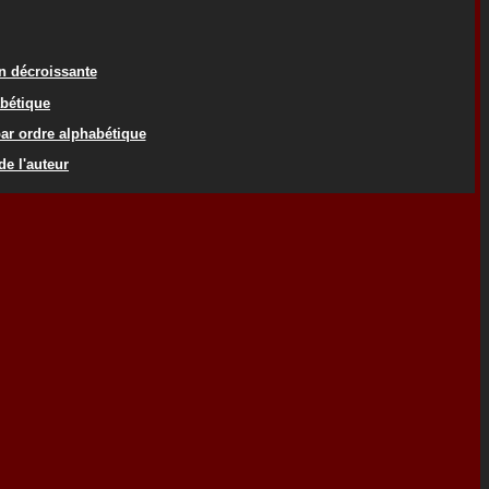
on décroissante
abétique
ar ordre alphabétique
de l'auteur