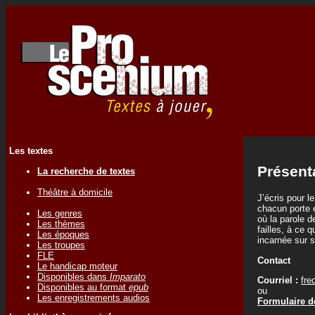
Les textes
Présent
La recherche de textes
Théâtre à domicile
J’écris pour l
chacun porte e
Les genres
où la parole d
Les thèmes
failles, à ce 
Les époques
incarnée sur s
Les troupes
FLE
Contact
Le handicap moteur
Disponibles dans
Imparato
Courriel :
fre
Disponibles au format
epub
ou
Les enregistrements audios
Formulaire de