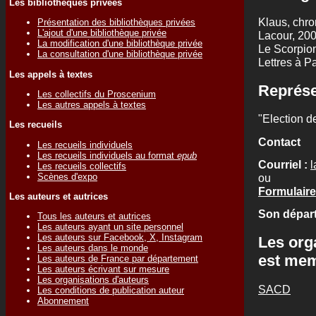
Les bibliothèques privées
Klaus, chro
Présentation des bibliothèques privées
L'ajout d'une bibliothèque privée
Lacour, 20
La modification d'une bibliothèque privée
Le Scorpion
La consultation d'une bibliothèque privée
Lettres à P
Les appels à textes
Représe
Les collectifs du Proscenium
Les autres appels à textes
"Election d
Les recueils
Contact
Les recueils individuels
Les recueils individuels au format
epub
Courriel :
l
Les recueils collectifs
Scènes d'expo
ou
Formulaire 
Les auteurs et autrices
Son départ
Tous les auteurs et autrices
Les auteurs ayant un site personnel
Les auteurs sur Facebook, X, Instagram
Les org
Les auteurs dans le monde
est me
Les auteurs de France par département
Les auteurs écrivant sur mesure
Les organisations d'auteurs
SACD
Les conditions de publication auteur
Abonnement