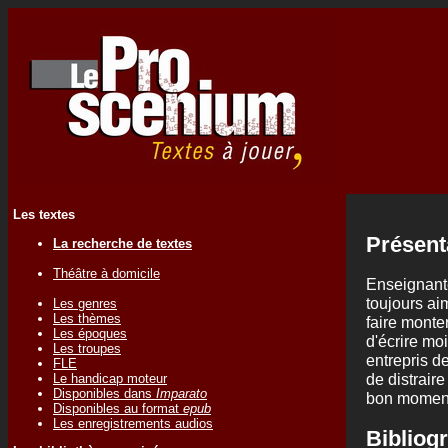
Les textes
Présent
La recherche de textes
Théâtre à domicile
Enseignante
toujours aim
Les genres
Les thèmes
faire monte
Les époques
d'écrire mo
Les troupes
entrepris d
FLE
de distrair
Le handicap moteur
Disponibles dans
Imparato
bon moment
Disponibles au format
epub
Les enregistrements audios
Bibliogr