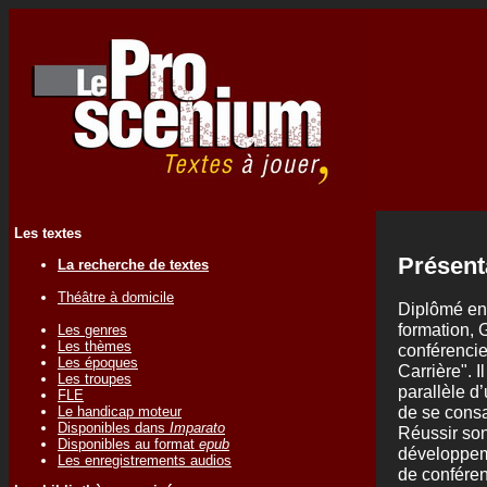
Les textes
Présent
La recherche de textes
Théâtre à domicile
Diplômé en
formation, 
Les genres
Les thèmes
conférencie
Les époques
Carrière". I
Les troupes
parallèle d
FLE
de se consac
Le handicap moteur
Disponibles dans
Imparato
Réussir son
Disponibles au format
epub
développem
Les enregistrements audios
de conféren