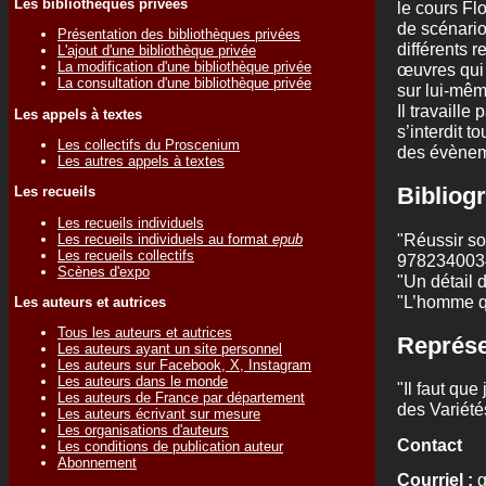
Les bibliothèques privées
le cours Flo
de scénario
Présentation des bibliothèques privées
différents r
L'ajout d'une bibliothèque privée
La modification d'une bibliothèque privée
œuvres qui 
La consultation d'une bibliothèque privée
sur lui-mêm
Il travaille
Les appels à textes
s’interdit t
Les collectifs du Proscenium
des évènem
Les autres appels à textes
Bibliogr
Les recueils
Les recueils individuels
"Réussir so
Les recueils individuels au format
epub
Les recueils collectifs
9782340034
Scènes d'expo
"Un détail 
"L’homme qu
Les auteurs et autrices
Tous les auteurs et autrices
Représe
Les auteurs ayant un site personnel
Les auteurs sur Facebook, X, Instagram
Les auteurs dans le monde
"Il faut que
Les auteurs de France par département
des Variétés
Les auteurs écrivant sur mesure
Les organisations d'auteurs
Contact
Les conditions de publication auteur
Abonnement
Courriel :
g