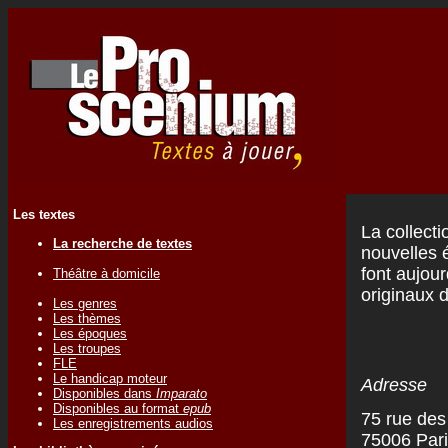
Les textes
La collecti
La recherche de textes
nouvelles 
font aujour
Théâtre à domicile
originaux 
Les genres
Les thèmes
Les époques
Les troupes
FLE
Le handicap moteur
Adresse
Disponibles dans
Imparato
Disponibles au format
epub
75 rue des
Les enregistrements audios
75006 Par