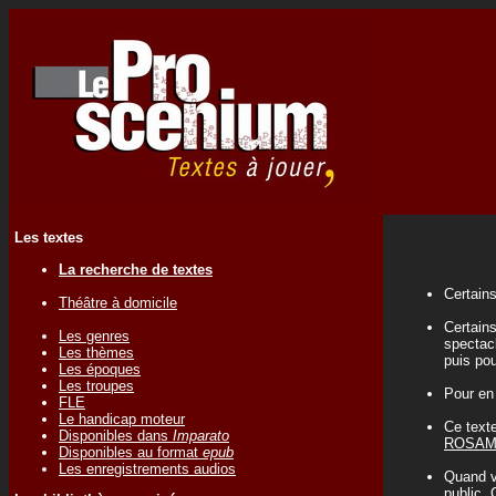
Les textes
La recherche de textes
Certains
Théâtre à domicile
Certains
Les genres
spectacl
Les thèmes
puis pou
Les époques
Les troupes
Pour en
FLE
Le handicap moteur
Ce texte
Disponibles dans
Imparato
ROSAM
Disponibles au format
epub
Les enregistrements audios
Quand vo
public. 