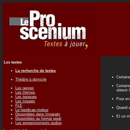
Les textes
La recherche de textes
Certains
Théâtre à domicile
Certains
Les genres
obtenir 
Les thèmes
Les époques
Pour en
Les troupes
FLE
Quand vo
Le handicap moteur
Disponibles dans
Imparato
Et ce n'
Disponibles au format
epub
Les enregistrements audios